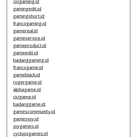
cicigaming.id
gamingedit.id
gamingshort.id
francogaming.id
gamereal.id
gameservice.id
gameproduct.id
gameedit.id
badanggaming.id
francogame.id
gameblack.id
rogergame.id
alphagame.id
cicigame.id
badanggame.id
gamescommunity.id
gamesjoy.id
joygames.id
cyclopsgames.id