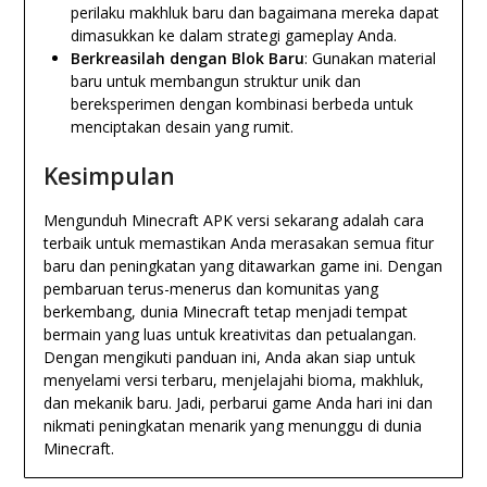
perilaku makhluk baru dan bagaimana mereka dapat
dimasukkan ke dalam strategi gameplay Anda.
Berkreasilah dengan Blok Baru
: Gunakan material
baru untuk membangun struktur unik dan
bereksperimen dengan kombinasi berbeda untuk
menciptakan desain yang rumit.
Kesimpulan
Mengunduh Minecraft APK versi sekarang adalah cara
terbaik untuk memastikan Anda merasakan semua fitur
baru dan peningkatan yang ditawarkan game ini. Dengan
pembaruan terus-menerus dan komunitas yang
berkembang, dunia Minecraft tetap menjadi tempat
bermain yang luas untuk kreativitas dan petualangan.
Dengan mengikuti panduan ini, Anda akan siap untuk
menyelami versi terbaru, menjelajahi bioma, makhluk,
dan mekanik baru. Jadi, perbarui game Anda hari ini dan
nikmati peningkatan menarik yang menunggu di dunia
Minecraft.