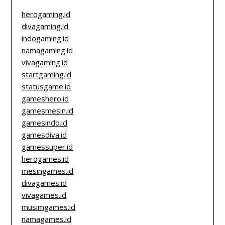
herogaming.id
divagaming.id
indogaming.id
namagaming.id
vivagaming.id
startgaming.id
statusgame.id
gameshero.id
gamesmesin.id
gamesindo.id
gamesdiva.id
gamessuper.id
herogames.id
mesingames.id
divagames.id
vivagames.id
musimgames.id
namagames.id