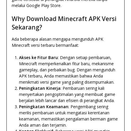
melalui Google Play Store.
Why Download Minecraft APK Versi
Sekarang?
Ada beberapa alasan mengapa mengunduh APK
Minecraft versi terbaru bermanfaat:
Akses ke Fitur Baru
: Dengan setiap pembaruan,
Minecraft memperkenalkan fitur baru, mekanisme
gameplay, dan perbaikan bug. Dengan mengunduh
APK terbaru, Anda memastikan bahwa Anda
menikmati versi game yang paling disempurnakan.
Peningkatan Kinerja
: Pembaruan sering kali
menyertakan pengoptimalan yang membuat game
berjalan lebih lancar dan efisien di perangkat Anda.
Peningkatan Keamanan
: Pengembang sering
merilis pembaruan untuk mengatasi kerentanan
keamanan, memastikan pengalaman bermain game
Anda aman dan terjamin.