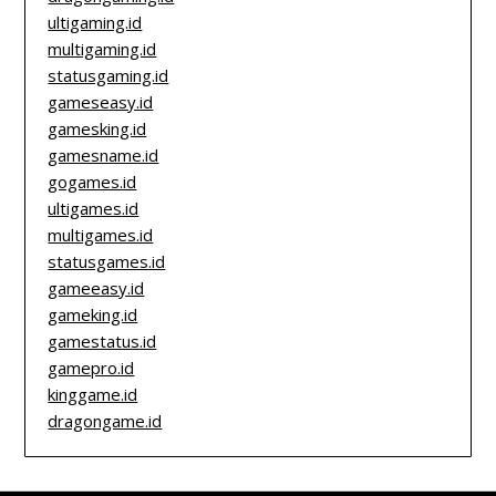
ultigaming.id
multigaming.id
statusgaming.id
gameseasy.id
gamesking.id
gamesname.id
gogames.id
ultigames.id
multigames.id
statusgames.id
gameeasy.id
gameking.id
gamestatus.id
gamepro.id
kinggame.id
dragongame.id