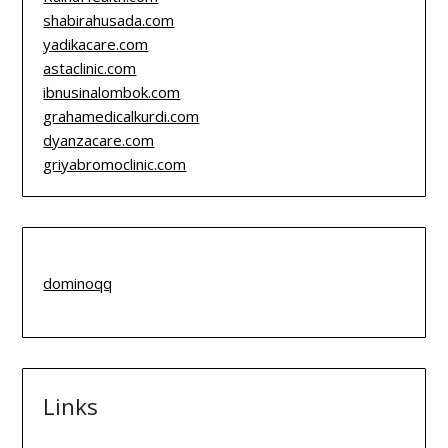
shabirahusada.com
yadikacare.com
astaclinic.com
ibnusinalombok.com
grahamedicalkurdi.com
dyanzacare.com
griyabromoclinic.com
dominoqq
Links