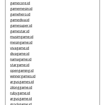
gamecore.id
gamemesin.id
gamehero.id
gamediva.id
gamesuper.id
gamestar.id
musimgame.id
mesingame.id
vivagame.id
divagame.id
namagame.id
stargame.id
opengaming.id
winnergames.id
argusgames.id
zilonggame.id
rubygame.id
argusgame.id
grockgame.id