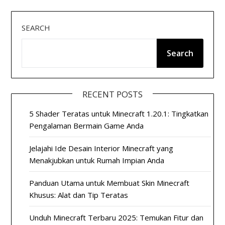
SEARCH
Search
RECENT POSTS
5 Shader Teratas untuk Minecraft 1.20.1: Tingkatkan
Pengalaman Bermain Game Anda
Jelajahi Ide Desain Interior Minecraft yang
Menakjubkan untuk Rumah Impian Anda
Panduan Utama untuk Membuat Skin Minecraft
Khusus: Alat dan Tip Teratas
Unduh Minecraft Terbaru 2025: Temukan Fitur dan