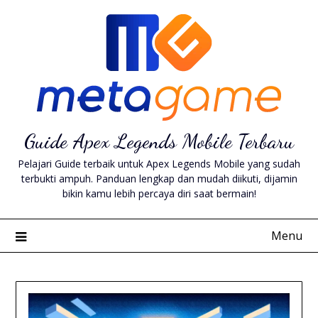
Skip
to
content
Guide Apex Legends Mobile Terbaru
Pelajari Guide terbaik untuk Apex Legends Mobile yang sudah
terbukti ampuh. Panduan lengkap dan mudah diikuti, dijamin
bikin kamu lebih percaya diri saat bermain!
Menu