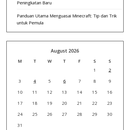
Peningkatan Baru
Panduan Utama Menguasai Minecraft: Tip dan Trik
untuk Pemula
August 2026
M
T
W
T
F
S
S
1
2
3
4
5
6
7
8
9
10
11
12
13
14
15
16
17
18
19
20
21
22
23
24
25
26
27
28
29
30
31