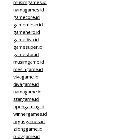
musimgames.id
namagames.id
gamecore.id
gamemesin.id
gamehero.id
gamediva.id
gamesuper.id
gamestar.id
musimgame.id
mesingame.id
vivagame.id
divagame.id
namagame.id
stargame.id
opengaming.id
winnergames.id
argusgames.id
zilonggame.id
rubygame.id