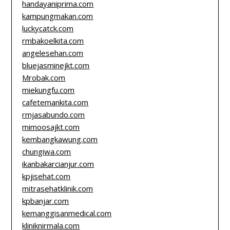
handayaniprima.com
kampungmakan.com
luckycatck.com
rmbakoelkita.com
angelesehan.com
bluejasminejkt.com
Mrobak.com
miekungfu.com
cafetemankita.com
rmjasabundo.com
mimoosajkt.com
kembangkawung.com
chungiwa.com
ikanbakarcianjur.com
kpjisehat.com
mitrasehatklinik.com
kpbanjar.com
kemanggisanmedical.com
kliniknirmala.com