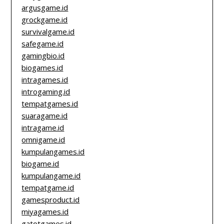
argusgame.id
grockgame.id
survivalgame.id
safegame.id
gamingbio.id
biogames.id
intragames.id
introgaming.id
tempatgames.id
suaragame.id
intragame.id
omnigame.id
kumpulangames.id
biogame.id
kumpulangame.id
tempatgame.id
gamesproduct.id
miyagames.id
gatotgames.id