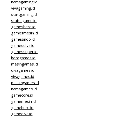
namagaming.id
vivagaming.id
startgaming.id
statusgame.id
gameshero.id
gamesmesin.id
gamesindo.id
gamesdiva.id
gamessuper.id
herogames.id
mesingames.id
divagames.id
vivagames.id
musimgames.id
namagames.id
gamecore.id
gamemesin.id
gamehero.id
gamediva.id