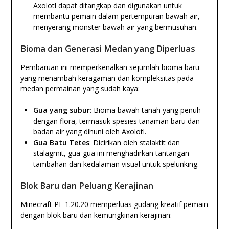
Axolotl dapat ditangkap dan digunakan untuk
membantu pemain dalam pertempuran bawah air,
menyerang monster bawah air yang bermusuhan.
Bioma dan Generasi Medan yang Diperluas
Pembaruan ini memperkenalkan sejumlah bioma baru
yang menambah keragaman dan kompleksitas pada
medan permainan yang sudah kaya:
Gua yang subur
: Bioma bawah tanah yang penuh
dengan flora, termasuk spesies tanaman baru dan
badan air yang dihuni oleh Axolotl.
Gua Batu Tetes
: Dicirikan oleh stalaktit dan
stalagmit, gua-gua ini menghadirkan tantangan
tambahan dan kedalaman visual untuk spelunking.
Blok Baru dan Peluang Kerajinan
Minecraft PE 1.20.20 memperluas gudang kreatif pemain
dengan blok baru dan kemungkinan kerajinan: