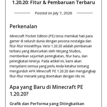
1.20.20: Fitur & Pembaruan Terbaru
Posted on
July 7, 2026
Perkenalan
Minecraft Pocket Edition (PE) terus memikat hati para
gamer di seluruh dunia dengan pesona nostalgia dan
fitur-fitur inovatifnya. Versi 1.20.20 adalah pembaruan
terbaru yang diluncurkan oleh Mojang Studios,
memberikan sejumlah peningkatan, fitur baru, dan
peningkatan kinerja. Pada artikel ini, kami akan
menyelami semua yang perlu Anda ketahui tentang
mengunduh APK Minecraft PE 1.20.20 dan mengungkap
fitur-fitur menarik yang disertakan dengan rilis ini.
Apa yang Baru di Minecraft PE
1.20.20?
Grafik dan Performa yang Ditingkatkan