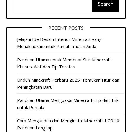
Search
RECENT POSTS
Jelajahi Ide Desain Interior Minecraft yang
Menakjubkan untuk Rumah Impian Anda
Panduan Utama untuk Membuat Skin Minecraft
Khusus: Alat dan Tip Teratas
Unduh Minecraft Terbaru 2025: Temukan Fitur dan
Peningkatan Baru
Panduan Utama Menguasai Minecraft: Tip dan Trik
untuk Pemula
Cara Mengunduh dan Menginstal Minecraft 1.20.10:
Panduan Lengkap