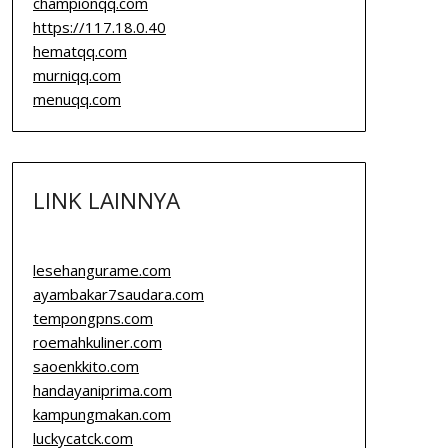
championqq.com
https://117.18.0.40
hematqq.com
murniqq.com
menuqq.com
LINK LAINNYA
lesehangurame.com
ayambakar7saudara.com
tempongpns.com
roemahkuliner.com
saoenkkito.com
handayaniprima.com
kampungmakan.com
luckycatck.com