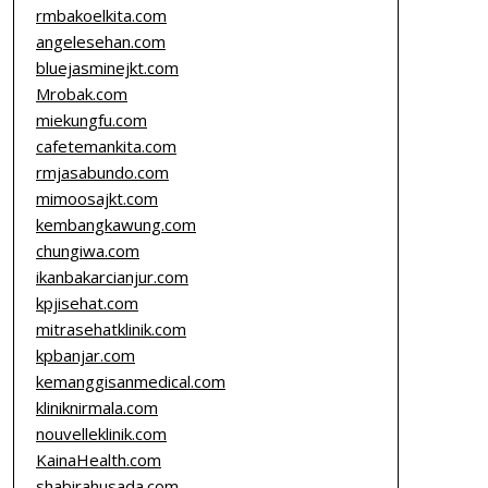
rmbakoelkita.com
angelesehan.com
bluejasminejkt.com
Mrobak.com
miekungfu.com
cafetemankita.com
rmjasabundo.com
mimoosajkt.com
kembangkawung.com
chungiwa.com
ikanbakarcianjur.com
kpjisehat.com
mitrasehatklinik.com
kpbanjar.com
kemanggisanmedical.com
kliniknirmala.com
nouvelleklinik.com
KainaHealth.com
shabirahusada.com