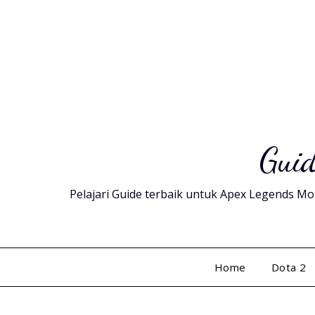
Skip
to
content
Guid
Pelajari Guide terbaik untuk Apex Legends Mob
Home
Dota 2