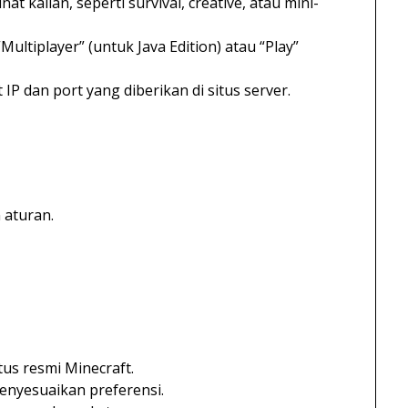
at kalian, seperti survival, creative, atau mini-
ultiplayer” (untuk Java Edition) atau “Play”
 dan port yang diberikan di situs server.
 aturan.
tus resmi Minecraft.
nyesuaikan preferensi.