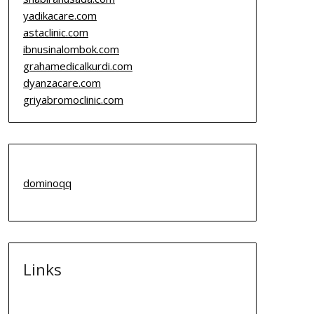
yadikacare.com
astaclinic.com
ibnusinalombok.com
grahamedicalkurdi.com
dyanzacare.com
griyabromoclinic.com
dominoqq
Links