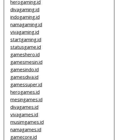
herogaming.id
divagaming.id
indogaming.id
namagaming.id
vivagaming.id
startgaming.id
statusgame.id
gameshero.id
gamesmesin.id
gamesindo.id
gamesdiva.id
gamessuper.id
herogames.id
mesingames.id
divagames.id
vivagames.id
musimgames.id
namagames.id
gamecore.id