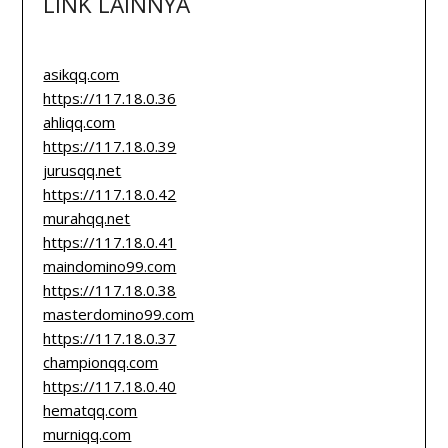
LINK LAINNYA
asikqq.com
https://117.18.0.36
ahliqq.com
https://117.18.0.39
jurusqq.net
https://117.18.0.42
murahqq.net
https://117.18.0.41
maindomino99.com
https://117.18.0.38
masterdomino99.com
https://117.18.0.37
championqq.com
https://117.18.0.40
hematqq.com
murniqq.com