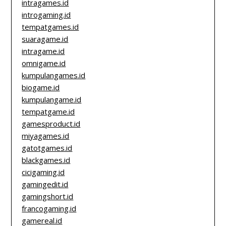
intragames.id
introgaming.id
tempatgames.id
suaragame.id
intragame.id
omnigame.id
kumpulangames.id
biogame.id
kumpulangame.id
tempatgame.id
gamesproduct.id
miyagames.id
gatotgames.id
blackgames.id
cicigaming.id
gamingedit.id
gamingshort.id
francogaming.id
gamereal.id