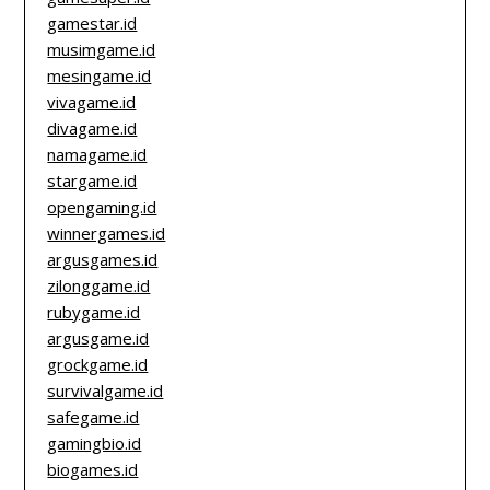
gamestar.id
musimgame.id
mesingame.id
vivagame.id
divagame.id
namagame.id
stargame.id
opengaming.id
winnergames.id
argusgames.id
zilonggame.id
rubygame.id
argusgame.id
grockgame.id
survivalgame.id
safegame.id
gamingbio.id
biogames.id