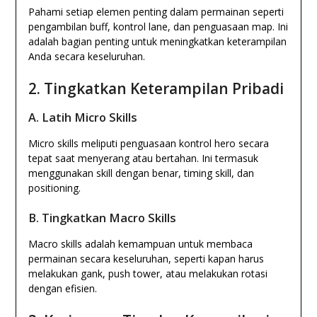
Pahami setiap elemen penting dalam permainan seperti
pengambilan buff, kontrol lane, dan penguasaan map. Ini
adalah bagian penting untuk meningkatkan keterampilan
Anda secara keseluruhan.
2. Tingkatkan Keterampilan Pribadi
A. Latih Micro Skills
Micro skills meliputi penguasaan kontrol hero secara
tepat saat menyerang atau bertahan. Ini termasuk
menggunakan skill dengan benar, timing skill, dan
positioning.
B. Tingkatkan Macro Skills
Macro skills adalah kemampuan untuk membaca
permainan secara keseluruhan, seperti kapan harus
melakukan gank, push tower, atau melakukan rotasi
dengan efisien.