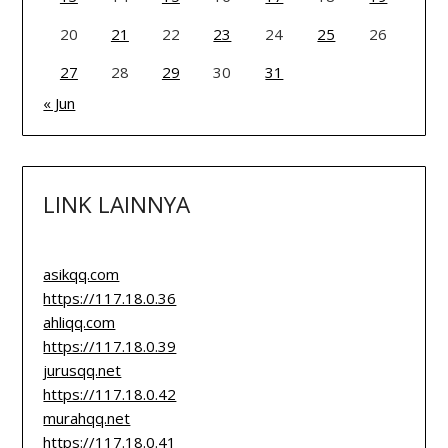
20
21
22
23
24
25
26
27
28
29
30
31
« Jun
LINK LAINNYA
asikqq.com
https://117.18.0.36
ahliqq.com
https://117.18.0.39
jurusqq.net
https://117.18.0.42
murahqq.net
https://117.18.0.41