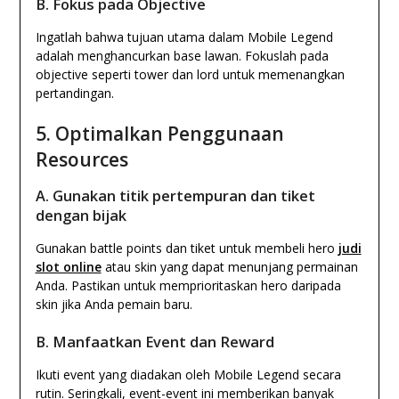
B. Fokus pada Objective
Ingatlah bahwa tujuan utama dalam Mobile Legend
adalah menghancurkan base lawan. Fokuslah pada
objective seperti tower dan lord untuk memenangkan
pertandingan.
5. Optimalkan Penggunaan
Resources
A. Gunakan titik pertempuran dan tiket
dengan bijak
Gunakan battle points dan tiket untuk membeli hero
judi
slot online
atau skin yang dapat menunjang permainan
Anda. Pastikan untuk memprioritaskan hero daripada
skin jika Anda pemain baru.
B. Manfaatkan Event dan Reward
Ikuti event yang diadakan oleh Mobile Legend secara
rutin. Seringkali, event-event ini memberikan banyak