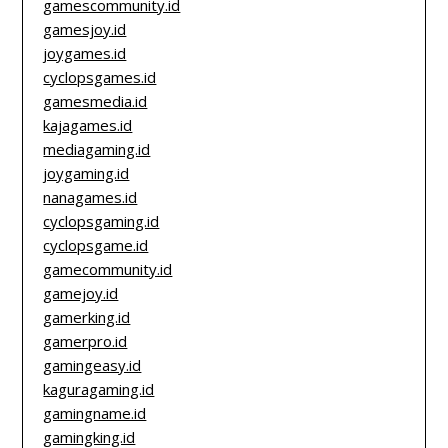
gamescommunity.id
gamesjoy.id
joygames.id
cyclopsgames.id
gamesmedia.id
kajagames.id
mediagaming.id
joygaming.id
nanagames.id
cyclopsgaming.id
cyclopsgame.id
gamecommunity.id
gamejoy.id
gamerking.id
gamerpro.id
gamingeasy.id
kaguragaming.id
gamingname.id
gamingking.id