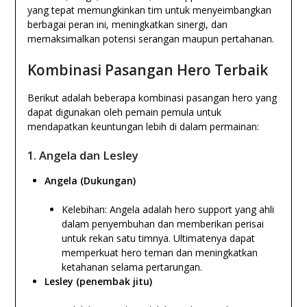
yang tepat memungkinkan tim untuk menyeimbangkan
berbagai peran ini, meningkatkan sinergi, dan
memaksimalkan potensi serangan maupun pertahanan.
Kombinasi Pasangan Hero Terbaik
Berikut adalah beberapa kombinasi pasangan hero yang
dapat digunakan oleh pemain pemula untuk
mendapatkan keuntungan lebih di dalam permainan:
1. Angela dan Lesley
Angela (Dukungan)
Kelebihan: Angela adalah hero support yang ahli
dalam penyembuhan dan memberikan perisai
untuk rekan satu timnya. Ultimatenya dapat
memperkuat hero teman dan meningkatkan
ketahanan selama pertarungan.
Lesley (penembak jitu)