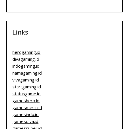
Links
herogaming.id
divagaming.id
indogaming.id
namagaming.id
vivagaming.id
startgaming.id
statusgame.id
gameshero.id
gamesmesin.id
gamesindo.id
gamesdiva.id
gamessuper.id