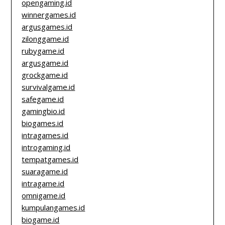
opengaming.id
winnergames.id
argusgames.id
zilonggame.id
rubygame.id
argusgame.id
grockgame.id
survivalgame.id
safegame.id
gamingbio.id
biogames.id
intragames.id
introgaming.id
tempatgames.id
suaragame.id
intragame.id
omnigame.id
kumpulangames.id
biogame.id