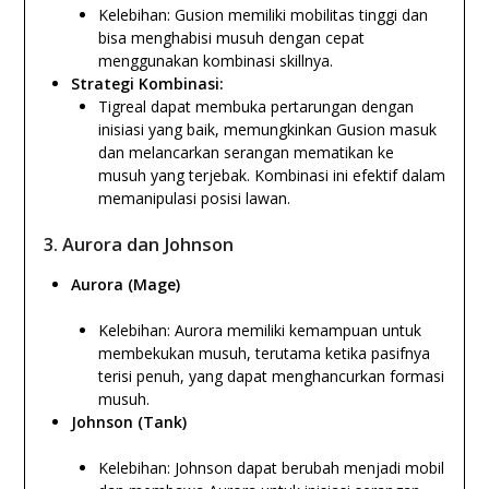
Kelebihan: Gusion memiliki mobilitas tinggi dan
bisa menghabisi musuh dengan cepat
menggunakan kombinasi skillnya.
Strategi Kombinasi:
Tigreal dapat membuka pertarungan dengan
inisiasi yang baik, memungkinkan Gusion masuk
dan melancarkan serangan mematikan ke
musuh yang terjebak. Kombinasi ini efektif dalam
memanipulasi posisi lawan.
3. Aurora dan Johnson
Aurora (Mage)
Kelebihan: Aurora memiliki kemampuan untuk
membekukan musuh, terutama ketika pasifnya
terisi penuh, yang dapat menghancurkan formasi
musuh.
Johnson (Tank)
Kelebihan: Johnson dapat berubah menjadi mobil