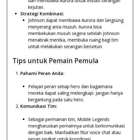
dan membawa Aurora untuk inisiasi serangan
kejutan.
Strategi Kombinasi:
Johnson dapat membawa Aurora dan langsung
menyerang area musuh. Aurora bisa
membekukan musuh segera setelah Johnson
menabrak mereka, membuka ruang bagi tim
untuk melakukan serangan beruntun.
Tips untuk Pemain Pemula
Pahami Peran Anda:
Pelajari peran setiap hero dan bagaimana
mereka dapat saling melengkapi. Jangan hanya
bergantung pada satu hero.
Komunikasi Tim:
Sebagai permainan tim, Mobile Legends
mengharuskan pemainnya untuk berkomunikasi
dengan baik. Manfaatkan fitur voice chat atau
pesan singkat untuk koordinasi.