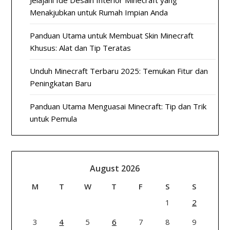
Jelajahi Ide Desain Interior Minecraft yang
Menakjubkan untuk Rumah Impian Anda
Panduan Utama untuk Membuat Skin Minecraft
Khusus: Alat dan Tip Teratas
Unduh Minecraft Terbaru 2025: Temukan Fitur dan
Peningkatan Baru
Panduan Utama Menguasai Minecraft: Tip dan Trik
untuk Pemula
August 2026
M
T
W
T
F
S
S
1
2
3
4
5
6
7
8
9