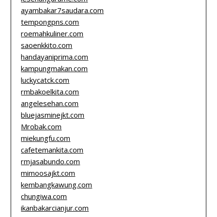
ayambakar7saudara.com
tempongpns.com
roemahkuliner.com
saoenkkito.com
handayaniprima.com
kampungmakan.com
luckycatck.com
rmbakoelkita.com
angelesehan.com
bluejasminejkt.com
Mrobak.com
miekungfu.com
cafetemankita.com
rmjasabundo.com
mimoosajkt.com
kembangkawung.com
chungiwa.com
ikanbakarcianjur.com