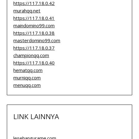
https://117.18.0.42
murahqq.net
https://117.18.0.41
maindomino99.com
https://117.18.0.38
masterdomino99.com
https://117.18.0.37
championqq.com
https://117.18.0.40
hematqq.com
murniqq.com
menuqq.com
LINK LAINNYA
lesehangurame.com