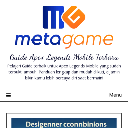
Skip
to
content
Guide Apex Legends Mobile Terbaru
Pelajari Guide terbaik untuk Apex Legends Mobile yang sudah
terbukti ampuh. Panduan lengkap dan mudah diikuti, dijamin
bikin kamu lebih percaya diri saat bermain!
Menu