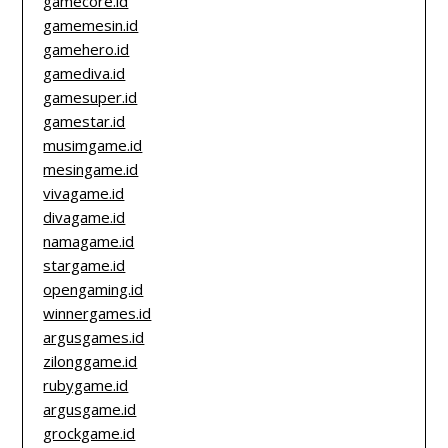
gamecore.id
gamemesin.id
gamehero.id
gamediva.id
gamesuper.id
gamestar.id
musimgame.id
mesingame.id
vivagame.id
divagame.id
namagame.id
stargame.id
opengaming.id
winnergames.id
argusgames.id
zilonggame.id
rubygame.id
argusgame.id
grockgame.id