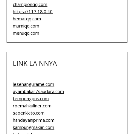
championqq.com
https://117.18.0.40
hematqq.com
murniqq.com
menuqq.com
LINK LAINNYA
lesehangurame.com
ayambakar7saudara.com
tempongpns.com
roemahkuliner.com
saoenkkito.com
handayaniprima.com
kampungmakan.com