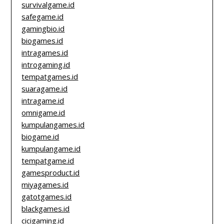
survivalgame.id
safegame.id
gamingbio.id
biogames.id
intragames.id
introgaming.id
tempatgames.id
suaragame.id
intragame.id
omnigame.id
kumpulangames.id
biogame.id
kumpulangame.id
tempatgame.id
gamesproduct.id
miyagames.id
gatotgames.id
blackgames.id
cicigaming.id