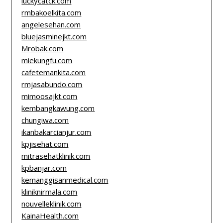
luckycatck.com
rmbakoelkita.com
angelesehan.com
bluejasminejkt.com
Mrobak.com
miekungfu.com
cafetemankita.com
rmjasabundo.com
mimoosajkt.com
kembangkawung.com
chungiwa.com
ikanbakarcianjur.com
kpjisehat.com
mitrasehatklinik.com
kpbanjar.com
kemanggisanmedical.com
kliniknirmala.com
nouvelleklinik.com
KainaHealth.com