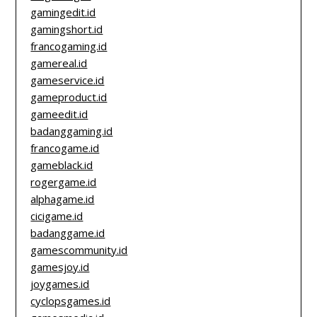
gamingedit.id
gamingshort.id
francogaming.id
gamereal.id
gameservice.id
gameproduct.id
gameedit.id
badanggaming.id
francogame.id
gameblack.id
rogergame.id
alphagame.id
cicigame.id
badanggame.id
gamescommunity.id
gamesjoy.id
joygames.id
cyclopsgames.id