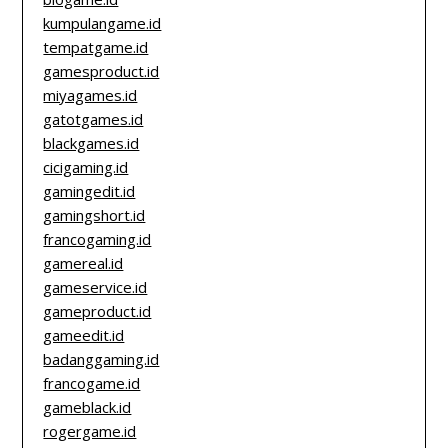
kumpulangame.id
tempatgame.id
gamesproduct.id
miyagames.id
gatotgames.id
blackgames.id
cicigaming.id
gamingedit.id
gamingshort.id
francogaming.id
gamereal.id
gameservice.id
gameproduct.id
gameedit.id
badanggaming.id
francogame.id
gameblack.id
rogergame.id