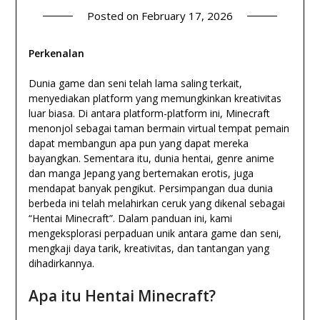
Posted on
February 17, 2026
Perkenalan
Dunia game dan seni telah lama saling terkait,
menyediakan platform yang memungkinkan kreativitas
luar biasa. Di antara platform-platform ini, Minecraft
menonjol sebagai taman bermain virtual tempat pemain
dapat membangun apa pun yang dapat mereka
bayangkan. Sementara itu, dunia hentai, genre anime
dan manga Jepang yang bertemakan erotis, juga
mendapat banyak pengikut. Persimpangan dua dunia
berbeda ini telah melahirkan ceruk yang dikenal sebagai
“Hentai Minecraft”. Dalam panduan ini, kami
mengeksplorasi perpaduan unik antara game dan seni,
mengkaji daya tarik, kreativitas, dan tantangan yang
dihadirkannya.
Apa itu Hentai Minecraft?