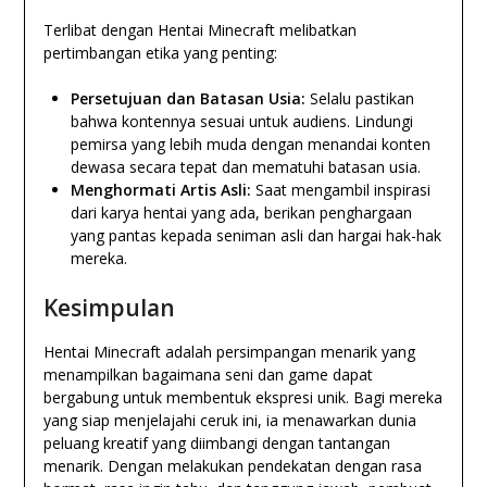
Terlibat dengan Hentai Minecraft melibatkan
pertimbangan etika yang penting:
Persetujuan dan Batasan Usia:
Selalu pastikan
bahwa kontennya sesuai untuk audiens. Lindungi
pemirsa yang lebih muda dengan menandai konten
dewasa secara tepat dan mematuhi batasan usia.
Menghormati Artis Asli:
Saat mengambil inspirasi
dari karya hentai yang ada, berikan penghargaan
yang pantas kepada seniman asli dan hargai hak-hak
mereka.
Kesimpulan
Hentai Minecraft adalah persimpangan menarik yang
menampilkan bagaimana seni dan game dapat
bergabung untuk membentuk ekspresi unik. Bagi mereka
yang siap menjelajahi ceruk ini, ia menawarkan dunia
peluang kreatif yang diimbangi dengan tantangan
menarik. Dengan melakukan pendekatan dengan rasa