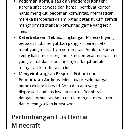
Pedoman Komunitas dan Moderasi Konten:
Karena sifat dewasa dari hentai, pembuat konten
harus mengikuti pedoman komunitas, memastikan
mereka beroperasi dalam batas-batas hukum sambil
menghormati standar komunitas game yang lebih
luas.
Keterbatasan Teknis:
Lingkungan Minecraft yang
berbasis blok menyulitkan penggambaran detail
rumit yang menjadi ciri seni hentai. Pembuat konten
sering kali harus mengandalkan pemecahan masalah
yang kreatif dan modding tingkat lanjut untuk
mengatasi keterbatasan ini.
Menyeimbangkan Ekspresi Pribadi dan
Penerimaan Audiens:
Mencapai keseimbangan
antara ekspresi kreatif Anda dan apa yang
diapresiasi audiens bisa jadi rumit. Berinteraksi
dengan komunitas Anda untuk mengukur masukan
dan meningkatkan kreasi Anda.
Pertimbangan Etis Hentai
Minecraft