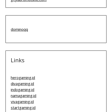
dominoqq
Links
herogaming.id
divagaming.id
indogaming.id
namagaming.id
vivagaming.id
startgaming.id