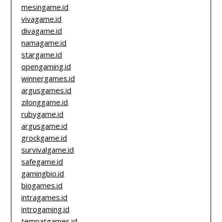
mesingame.id
vivagame.id
divagame.id
namagame.id
stargame.id
opengaming.id
winnergames.id
argusgames.id
zilonggame.id
rubygame.id
argusgame.id
grockgame.id
survivalgame.id
safegame.id
gamingbio.id
biogames.id
intragames.id
introgaming.id
tempatgames.id