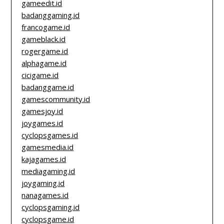
gameedit.id
badanggaming.id
francogame.id
gameblack.id
rogergame.id
alphagame.id
cicigame.id
badanggame.id
gamescommunity.id
gamesjoy.id
joygames.id
cyclopsgames.id
gamesmedia.id
kajagames.id
mediagaming.id
joygaming.id
nanagames.id
cyclopsgaming.id
cyclopsgame.id