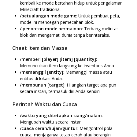
kembali ke mode bertahan hidup untuk pengalaman
Minecraft tradisional.
/petualangan mode game
: Untuk pembuat peta,
mode ini mencegah pemecahan blok.
/ penonton mode permainan
: Terbang melintasi
blok dan mengamati dunia tanpa berinteraksi.
Cheat Item dan Massa
/memberi [player] [item] [quantity]
:
Memunculkan item langsung ke inventaris Anda.
/memanggil [entity]
: Memanggil massa atau
entitas di lokasi Anda.
/membunuh [target]
: Hilangkan target apa pun
secara instan, termasuk diri Anda sendiri.
Perintah Waktu dan Cuaca
/waktu yang ditetapkan siang/malam
:
Mengubah waktu secara instan.
/cuaca cerah/hujan/guntur
: Mengontrol pola
cuaca, menjaganya tetap cerah atau berangin.