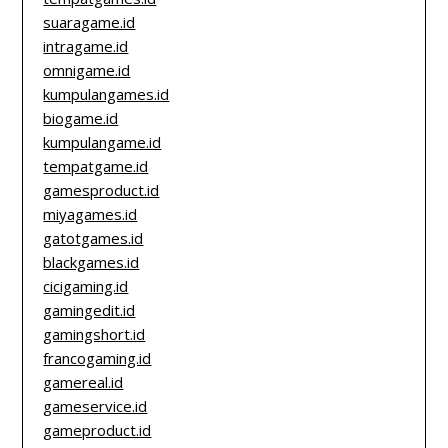
suaragame.id
intragame.id
omnigame.id
kumpulangames.id
biogame.id
kumpulangame.id
tempatgame.id
gamesproduct.id
miyagames.id
gatotgames.id
blackgames.id
cicigaming.id
gamingedit.id
gamingshort.id
francogaming.id
gamereal.id
gameservice.id
gameproduct.id