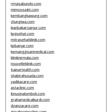
rmjasabundo.com
mimoosajkt.com
kembangkawung.com
chungiwa.com
ikanbakarcianjur.com
kpjisehat.com
mitrasehatklinik.com
kpbanjar.com
kemanggisanmedical.com
kliniknirmala.com
nouvelleklinik.com
KainaHealth.com
shabirahusada.com
yadikacare.com
astaclinic.com
ibnusinalombok.com
grahamedicalkurdi.com
dyanzacare.com
griyabromoclinic.com