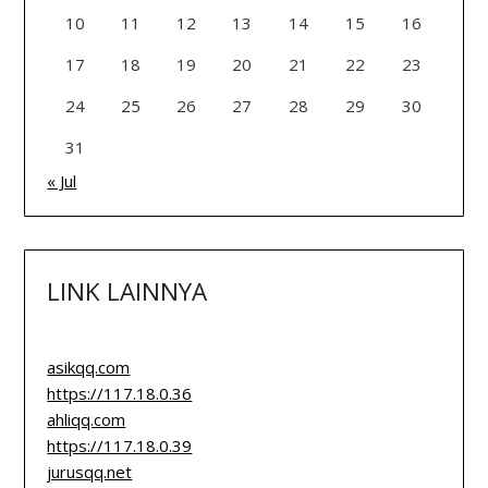
10
11
12
13
14
15
16
17
18
19
20
21
22
23
24
25
26
27
28
29
30
31
« Jul
LINK LAINNYA
asikqq.com
https://117.18.0.36
ahliqq.com
https://117.18.0.39
jurusqq.net