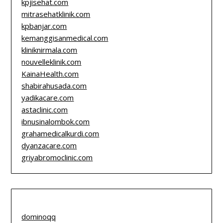
kpjisehat.com
mitrasehatklinik.com
kpbanjar.com
kemanggisanmedical.com
kliniknirmala.com
nouvelleklinik.com
KainaHealth.com
shabirahusada.com
yadikacare.com
astaclinic.com
ibnusinalombok.com
grahamedicalkurdi.com
dyanzacare.com
griyabromoclinic.com
dominoqq