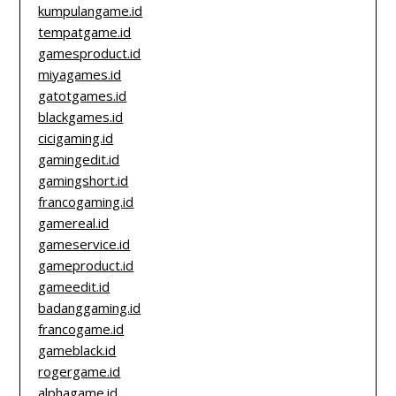
kumpulangame.id
tempatgame.id
gamesproduct.id
miyagames.id
gatotgames.id
blackgames.id
cicigaming.id
gamingedit.id
gamingshort.id
francogaming.id
gamereal.id
gameservice.id
gameproduct.id
gameedit.id
badanggaming.id
francogame.id
gameblack.id
rogergame.id
alphagame.id