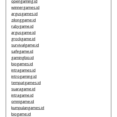
opengaming.id
winnergames.id
argusgames.id
zilonggame.id
rubygame.id
argusgame.id
grockgame.id
survivalgame.id
safegame.id
gamingbio.id
biogames.id
intragames.id
introgaming.id
tempatgames.id
suaragame.id
intragame.id
omnigame.id
kumpulangames.id
biogame.id