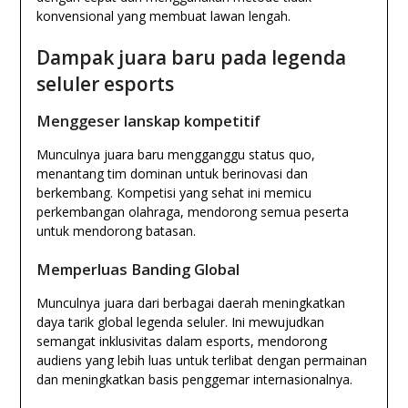
konvensional yang membuat lawan lengah.
Dampak juara baru pada legenda
seluler esports
Menggeser lanskap kompetitif
Munculnya juara baru mengganggu status quo,
menantang tim dominan untuk berinovasi dan
berkembang. Kompetisi yang sehat ini memicu
perkembangan olahraga, mendorong semua peserta
untuk mendorong batasan.
Memperluas Banding Global
Munculnya juara dari berbagai daerah meningkatkan
daya tarik global legenda seluler. Ini mewujudkan
semangat inklusivitas dalam esports, mendorong
audiens yang lebih luas untuk terlibat dengan permainan
dan meningkatkan basis penggemar internasionalnya.