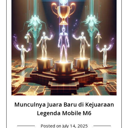
Munculnya Juara Baru di Kejuaraan
Legenda Mobile M6
Posted on
July 14, 2025