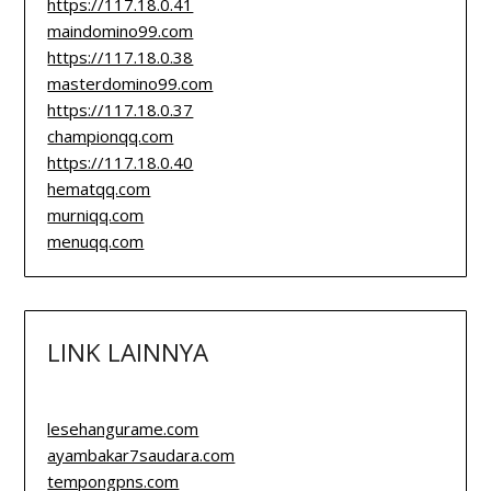
https://117.18.0.41
maindomino99.com
https://117.18.0.38
masterdomino99.com
https://117.18.0.37
championqq.com
https://117.18.0.40
hematqq.com
murniqq.com
menuqq.com
LINK LAINNYA
lesehangurame.com
ayambakar7saudara.com
tempongpns.com