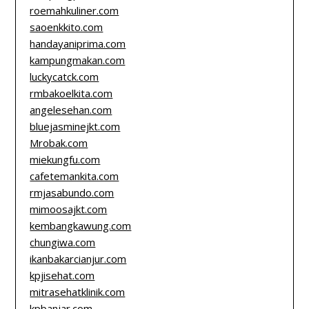
roemahkuliner.com
saoenkkito.com
handayaniprima.com
kampungmakan.com
luckycatck.com
rmbakoelkita.com
angelesehan.com
bluejasminejkt.com
Mrobak.com
miekungfu.com
cafetemankita.com
rmjasabundo.com
mimoosajkt.com
kembangkawung.com
chungiwa.com
ikanbakarcianjur.com
kpjisehat.com
mitrasehatklinik.com
kpbanjar.com