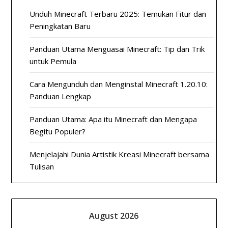
Unduh Minecraft Terbaru 2025: Temukan Fitur dan
Peningkatan Baru
Panduan Utama Menguasai Minecraft: Tip dan Trik
untuk Pemula
Cara Mengunduh dan Menginstal Minecraft 1.20.10:
Panduan Lengkap
Panduan Utama: Apa itu Minecraft dan Mengapa
Begitu Populer?
Menjelajahi Dunia Artistik Kreasi Minecraft bersama
Tulisan
August 2026