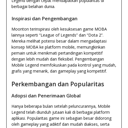
Legend dengan cepat mendapatkan popularitas di
berbagai belahan dunia.
Inspirasi dan Pengembangan
Moonton terinspirasi oleh kesuksesan game MOBA
lainnya seperti “League of Legends” dan “Dota 2”.
Mereka melihat potensi besar dalam mengadaptasi
konsep MOBA ke platform mobile, memungkinkan
pemain untuk menikmati pertandingan kompetitif
dengan lebih mudah dan fleksibel. Pengembangan
Mobile Legend memfokuskan pada kontrol yang mudah,
grafis yang menarik, dan gameplay yang kompetitif.
Perkembangan dan Popularitas
Adopsi dan Penerimaan Global
Hanya beberapa bulan setelah peluncurannya, Mobile
Legend telah diunduh jutaan kali di berbagai platform
aplikasi. Popularitas game ini sebagian besar didorong
oleh gameplay yang adiktif dan mudah diakses, serta