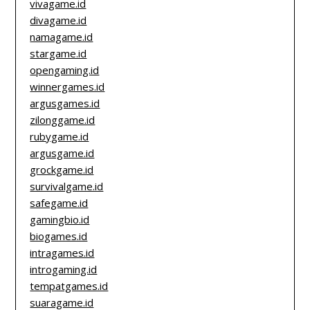
vivagame.id
divagame.id
namagame.id
stargame.id
opengaming.id
winnergames.id
argusgames.id
zilonggame.id
rubygame.id
argusgame.id
grockgame.id
survivalgame.id
safegame.id
gamingbio.id
biogames.id
intragames.id
introgaming.id
tempatgames.id
suaragame.id