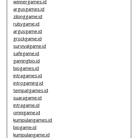
winnergames.id
argusgames.id
zilonggame.id
rubygame.id
argusgame.id
grockgame.id
survivalgame.id
safegame.id
gamingbio.id
biogames.id
intragames.id
introgaming.id
tempatgames.id
suaragame.id
intragame.id
omnigame.id
kumpulangames.id
biogame.id
kumpulangame.id