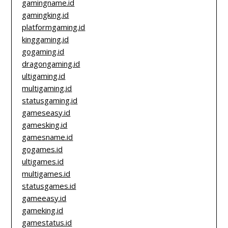
gamingname.id
gamingking.id
platformgaming.id
kinggaming.id
gogaming.id
dragongaming.id
ultigaming.id
multigaming.id
statusgaming.id
gameseasy.id
gamesking.id
gamesname.id
gogames.id
ultigames.id
multigames.id
statusgames.id
gameeasy.id
gameking.id
gamestatus.id