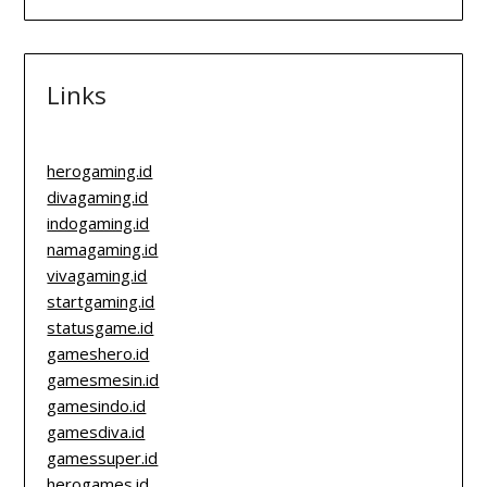
Links
herogaming.id
divagaming.id
indogaming.id
namagaming.id
vivagaming.id
startgaming.id
statusgame.id
gameshero.id
gamesmesin.id
gamesindo.id
gamesdiva.id
gamessuper.id
herogames.id