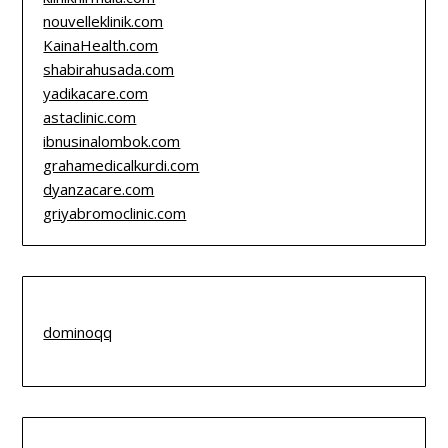
nouvelleklinik.com
KainaHealth.com
shabirahusada.com
yadikacare.com
astaclinic.com
ibnusinalombok.com
grahamedicalkurdi.com
dyanzacare.com
griyabromoclinic.com
dominoqq