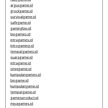
argusgame.id
grockgame.id
survivalgame.id
safegame.id
gamingbio.id
biogames.id
intragames.id
introgaming.id
tempatgames.id
suaragame.id
intragame.id
omnigame.id
kumpulangames.id
biogame.id
kumpulangame.id
tempatgame.id
gamesproduct.id
miyagames.id