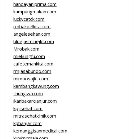
handayaniprima.com
kampungmakan.com
luckycatck.com
rmbakoelkita.com
angelesehan.com
bluejasminejkt.com
Mrobak.com
miekungfu.com
cafetemankita.com
rmjasabundo.com
mimoosajkt.com
kembangkawung.com
chungiwa.com
ikanbakarcianjur.com
kpjisehat.com
mitrasehatklinik.com
kpbanjar.com
kemanggisanmedical.com
kliniknirmala.com