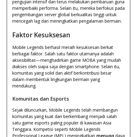
pengujian intensif dan terus melakukan pembaruan guna
memperbaiki performa. Selain itu, mereka berfokus pada
pengembangan server global berkualitas tinggi untuk
mencegah lag dan meningkatkan pengalaman bermain.
Faktor Kesuksesan
Mobile Legends berhasil meraih kesuksesan berkat
berbagai faktor. Salah satu faktor utamanya adalah
aksesibilitas—menghadirkan game MOBA yang mudah
diakses oleh siapa saja dengan smartphone. Selain itu,
komunitas yang solid dan aktif berkontribusi besar
dalam membentuk lingkungan bermain yang
mendukung.
Komunitas dan Esports
Sejak diluncurkan, Mobile Legends telah membangun
komunitas yang kuat dan berkembang menjadi salah
satu game esports paling populer di kawasan Asia
Tenggara. Kompetisi seperti Mobile Legends
Professional League (MPL) meningkatkan
menuqq
daya