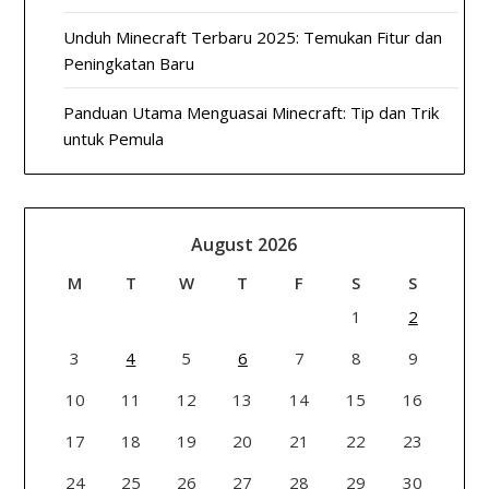
Unduh Minecraft Terbaru 2025: Temukan Fitur dan
Peningkatan Baru
Panduan Utama Menguasai Minecraft: Tip dan Trik
untuk Pemula
August 2026
M
T
W
T
F
S
S
1
2
3
4
5
6
7
8
9
10
11
12
13
14
15
16
17
18
19
20
21
22
23
24
25
26
27
28
29
30