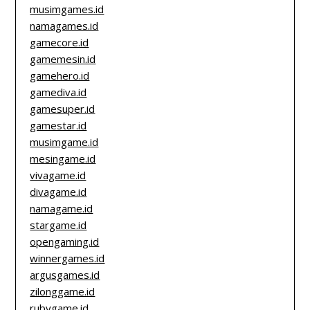
musimgames.id
namagames.id
gamecore.id
gamemesin.id
gamehero.id
gamediva.id
gamesuper.id
gamestar.id
musimgame.id
mesingame.id
vivagame.id
divagame.id
namagame.id
stargame.id
opengaming.id
winnergames.id
argusgames.id
zilonggame.id
rubygame.id