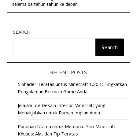
selama bertahun-tahun ke depan.
SEARCH
Search
RECENT POSTS
5 Shader Teratas untuk Minecraft 1.20.1: Tingkatkan
Pengalaman Bermain Game Anda
Jelajahi Ide Desain Interior Minecraft yang
Menakjubkan untuk Rumah Impian Anda
Panduan Utama untuk Membuat Skin Minecraft
Khusus: Alat dan Tip Teratas