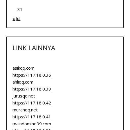
31
« Jul
LINK LAINNYA
asikqq.com
https://117.18.0.36
ahliqq.com
https://117.18.0.39
jurusqq.net
https://117.18.0.42
murahqq.net
https://117.18.0.41
maindomino99.com