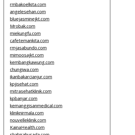
rmbakoelkita.com
angelesehan.com
bluejasminejkt.com
Mrobak.com
miekungfu.com
cafetemankita.com
rmjasabundo.com
mimoosajkt.com
kembangkawung.com
chungiwa.com
ikanbakarcianjur.com
kpjisehat.com
mitrasehatklinik.com
kpbanjar.com
kemanggisanmedical.com
kliniknirmala.com
nouvelleklinik.com
KainaHealth.com
shabirahusada.com