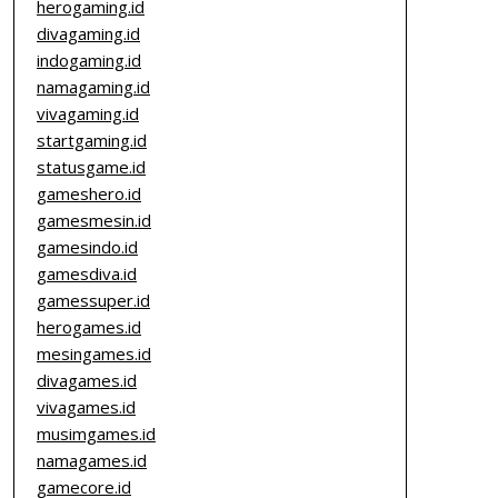
herogaming.id
divagaming.id
indogaming.id
namagaming.id
vivagaming.id
startgaming.id
statusgame.id
gameshero.id
gamesmesin.id
gamesindo.id
gamesdiva.id
gamessuper.id
herogames.id
mesingames.id
divagames.id
vivagames.id
musimgames.id
namagames.id
gamecore.id