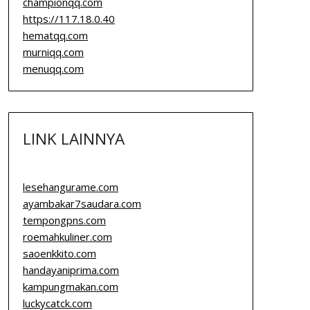
championqq.com
https://117.18.0.40
hematqq.com
murniqq.com
menuqq.com
LINK LAINNYA
lesehangurame.com
ayambakar7saudara.com
tempongpns.com
roemahkuliner.com
saoenkkito.com
handayaniprima.com
kampungmakan.com
luckycatck.com