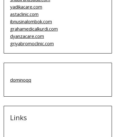
yadikacare.com
astaclinic.com
ibnusinalombok.com
grahamedicalkurdi.com
dyanzacare.com
griyabromoclinic.com
dominoqq
Links