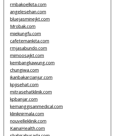
rmbakoelkita.com
angelesehan.com
bluejasminejkt.com
Mrobak.com
miekungfu.com
cafetemankita.com
rmjasabundo.com
mimoosajkt.com
kembangkawung.com
chungiwa.com
ikanbakarcianjur.com
kpjisehat.com
mitrasehatklinik.com
kpbanjar.com
kemanggisanmedical.com
kliniknirmala.com
nouvelleklinik.com
KainaHealth.com
shabirahusada.com