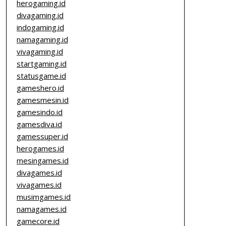
herogaming.id
divagaming.id
indogaming.id
namagaming.id
vivagaming.id
startgaming.id
statusgame.id
gameshero.id
gamesmesin.id
gamesindo.id
gamesdiva.id
gamessuper.id
herogames.id
mesingames.id
divagames.id
vivagames.id
musimgames.id
namagames.id
gamecore.id