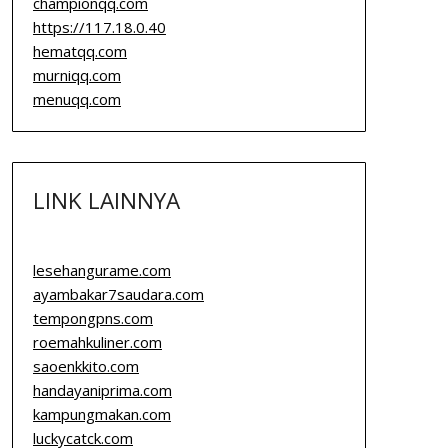
championqq.com
https://117.18.0.40
hematqq.com
murniqq.com
menuqq.com
LINK LAINNYA
lesehangurame.com
ayambakar7saudara.com
tempongpns.com
roemahkuliner.com
saoenkkito.com
handayaniprima.com
kampungmakan.com
luckycatck.com