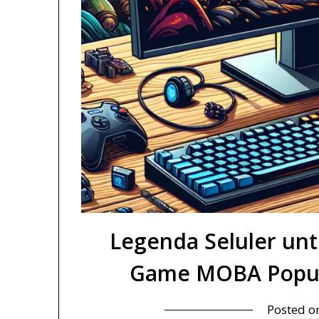
Legenda Seluler un
Game MOBA Popul
Posted o