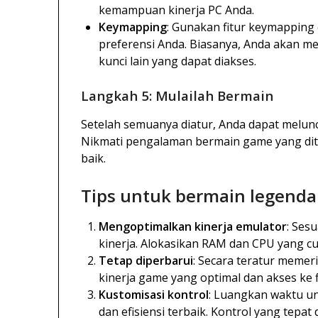
kemampuan kinerja PC Anda.
Keymapping
: Gunakan fitur keymapping
preferensi Anda. Biasanya, Anda akan m
kunci lain yang dapat diakses.
Langkah 5: Mulailah Bermain
Setelah semuanya diatur, Anda dapat melunc
Nikmati pengalaman bermain game yang diti
baik.
Tips untuk bermain legenda 
Mengoptimalkan kinerja emulator
: Ses
kinerja. Alokasikan RAM dan CPU yang c
Tetap diperbarui
: Secara teratur meme
kinerja game yang optimal dan akses ke f
Kustomisasi kontrol
: Luangkan waktu u
dan efisiensi terbaik. Kontrol yang tep