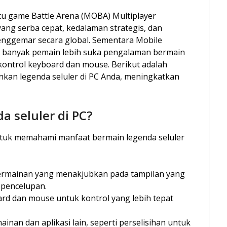
tu game Battle Arena (MOBA) Multiplayer
yang serba cepat, kedalaman strategis, dan
enggemar secara global. Sementara Mobile
, banyak pemain lebih suka pengalaman bermain
 kontrol keyboard dan mouse. Berikut adalah
kan legenda seluler di PC Anda, meningkatkan
 seluler di PC?
ntuk memahami manfaat bermain legenda seluler
 permainan yang menakjubkan pada tampilan yang
n pencelupan.
rd dan mouse untuk kontrol yang lebih tepat
inan dan aplikasi lain, seperti perselisihan untuk