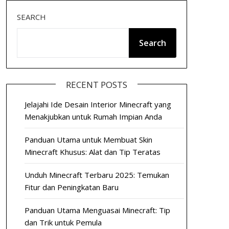
SEARCH
Search
RECENT POSTS
Jelajahi Ide Desain Interior Minecraft yang
Menakjubkan untuk Rumah Impian Anda
Panduan Utama untuk Membuat Skin
Minecraft Khusus: Alat dan Tip Teratas
Unduh Minecraft Terbaru 2025: Temukan
Fitur dan Peningkatan Baru
Panduan Utama Menguasai Minecraft: Tip
dan Trik untuk Pemula