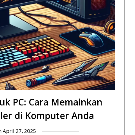
tuk PC: Cara Memainkan
er di Komputer Anda
n
April 27, 2025