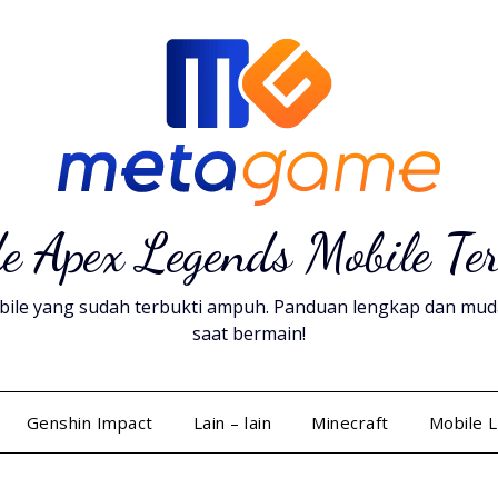
e Apex Legends Mobile Te
ile yang sudah terbukti ampuh. Panduan lengkap dan mudah 
saat bermain!
Genshin Impact
Lain – lain
Minecraft
Mobile 