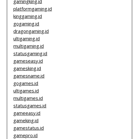
gamingking.id
platformgaming.id
kinggaming.id
gogaming.id
dragongaming.id
ultigaming.id
multigaming.id
statusgaming.id
gameseasy.id
gamesking.id
gamesname.id
gogames.id
ultigames.id
multigames.id
statusgames.id
gameeasy.id
gameking.id
gamestatus.id
gamepro.id