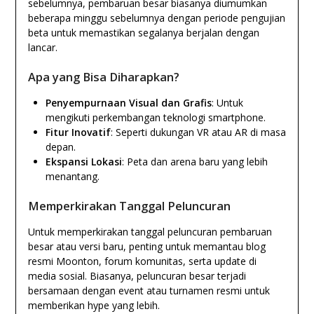
sebelumnya, pembaruan besar biasanya diumumkan
beberapa minggu sebelumnya dengan periode pengujian
beta untuk memastikan segalanya berjalan dengan
lancar.
Apa yang Bisa Diharapkan?
Penyempurnaan Visual dan Grafis
: Untuk
mengikuti perkembangan teknologi smartphone.
Fitur Inovatif
: Seperti dukungan VR atau AR di masa
depan.
Ekspansi Lokasi
: Peta dan arena baru yang lebih
menantang.
Memperkirakan Tanggal Peluncuran
Untuk memperkirakan tanggal peluncuran pembaruan
besar atau versi baru, penting untuk memantau blog
resmi Moonton, forum komunitas, serta update di
media sosial. Biasanya, peluncuran besar terjadi
bersamaan dengan event atau turnamen resmi untuk
memberikan hype yang lebih.