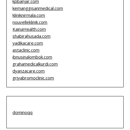
kpbanjar.com
kemanggisanmedical.com
kliniknirmala.com
nouvelleklinik.com
KainaHealth.com
shabirahusada.com
yadikacare.com
astaclinic.com
ibnusinalombok.com
grahamedicalkurdi.com
dyanzacare.com
griyabromoclinic.com
dominoqq