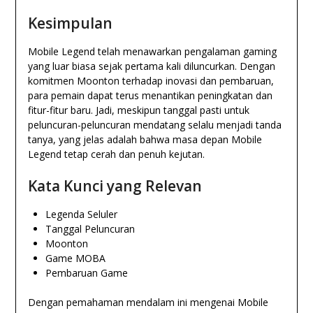
Kesimpulan
Mobile Legend telah menawarkan pengalaman gaming
yang luar biasa sejak pertama kali diluncurkan. Dengan
komitmen Moonton terhadap inovasi dan pembaruan,
para pemain dapat terus menantikan peningkatan dan
fitur-fitur baru. Jadi, meskipun tanggal pasti untuk
peluncuran-peluncuran mendatang selalu menjadi tanda
tanya, yang jelas adalah bahwa masa depan Mobile
Legend tetap cerah dan penuh kejutan.
Kata Kunci yang Relevan
Legenda Seluler
Tanggal Peluncuran
Moonton
Game MOBA
Pembaruan Game
Dengan pemahaman mendalam ini mengenai Mobile