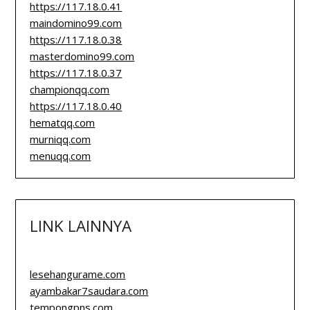
https://117.18.0.41
maindomino99.com
https://117.18.0.38
masterdomino99.com
https://117.18.0.37
championqq.com
https://117.18.0.40
hematqq.com
murniqq.com
menuqq.com
LINK LAINNYA
lesehangurame.com
ayambakar7saudara.com
tempongpns.com