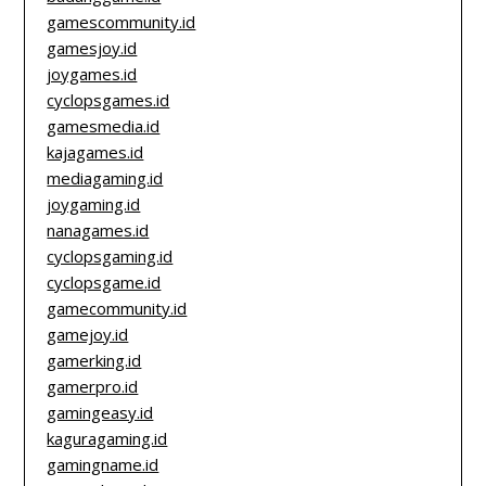
gamescommunity.id
gamesjoy.id
joygames.id
cyclopsgames.id
gamesmedia.id
kajagames.id
mediagaming.id
joygaming.id
nanagames.id
cyclopsgaming.id
cyclopsgame.id
gamecommunity.id
gamejoy.id
gamerking.id
gamerpro.id
gamingeasy.id
kaguragaming.id
gamingname.id