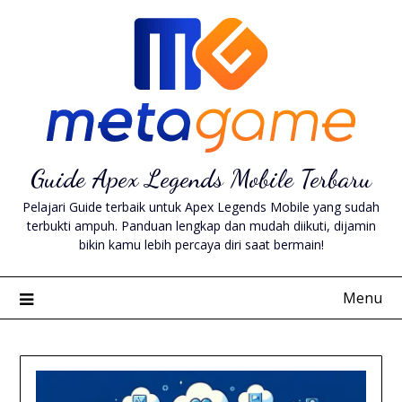
Skip
to
content
Guide Apex Legends Mobile Terbaru
Pelajari Guide terbaik untuk Apex Legends Mobile yang sudah
terbukti ampuh. Panduan lengkap dan mudah diikuti, dijamin
bikin kamu lebih percaya diri saat bermain!
Menu