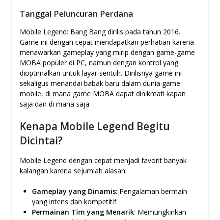
Tanggal Peluncuran Perdana
Mobile Legend: Bang Bang dirilis pada tahun 2016.
Game ini dengan cepat mendapatkan perhatian karena
menawarkan gameplay yang mirip dengan game-game
MOBA populer di PC, namun dengan kontrol yang
dioptimalkan untuk layar sentuh. Dirilisnya game ini
sekaligus menandai babak baru dalam dunia game
mobile, di mana game MOBA dapat dinikmati kapan
saja dan di mana saja.
Kenapa Mobile Legend Begitu
Dicintai?
Mobile Legend dengan cepat menjadi favorit banyak
kalangan karena sejumlah alasan:
Gameplay yang Dinamis
: Pengalaman bermain
yang intens dan kompetitif.
Permainan Tim yang Menarik
: Memungkinkan