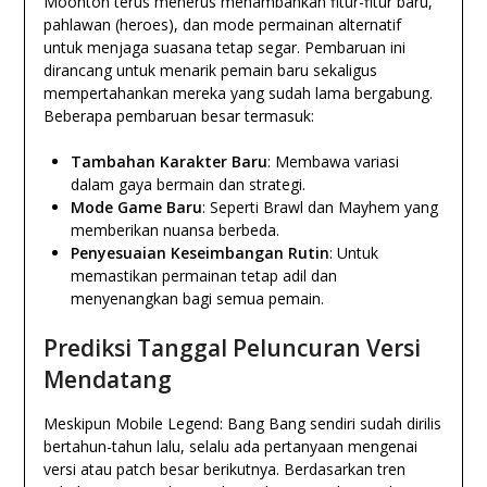
Moonton terus menerus menambahkan fitur-fitur baru,
pahlawan (heroes), dan mode permainan alternatif
untuk menjaga suasana tetap segar. Pembaruan ini
dirancang untuk menarik pemain baru sekaligus
mempertahankan mereka yang sudah lama bergabung.
Beberapa pembaruan besar termasuk:
Tambahan Karakter Baru
: Membawa variasi
dalam gaya bermain dan strategi.
Mode Game Baru
: Seperti Brawl dan Mayhem yang
memberikan nuansa berbeda.
Penyesuaian Keseimbangan Rutin
: Untuk
memastikan permainan tetap adil dan
menyenangkan bagi semua pemain.
Prediksi Tanggal Peluncuran Versi
Mendatang
Meskipun Mobile Legend: Bang Bang sendiri sudah dirilis
bertahun-tahun lalu, selalu ada pertanyaan mengenai
versi atau patch besar berikutnya. Berdasarkan tren