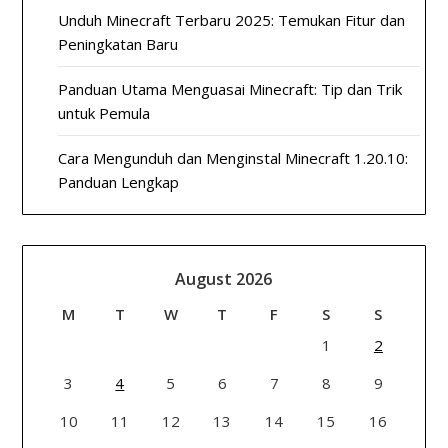
Unduh Minecraft Terbaru 2025: Temukan Fitur dan
Peningkatan Baru
Panduan Utama Menguasai Minecraft: Tip dan Trik
untuk Pemula
Cara Mengunduh dan Menginstal Minecraft 1.20.10:
Panduan Lengkap
August 2026
M
T
W
T
F
S
S
1
2
3
4
5
6
7
8
9
10
11
12
13
14
15
16