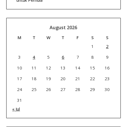
untuk Pemula
August 2026
M
T
W
T
F
S
S
1
2
3
4
5
6
7
8
9
10
11
12
13
14
15
16
17
18
19
20
21
22
23
24
25
26
27
28
29
30
31
« Jul