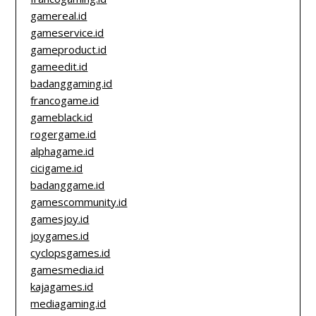
gamereal.id
gameservice.id
gameproduct.id
gameedit.id
badanggaming.id
francogame.id
gameblack.id
rogergame.id
alphagame.id
cicigame.id
badanggame.id
gamescommunity.id
gamesjoy.id
joygames.id
cyclopsgames.id
gamesmedia.id
kajagames.id
mediagaming.id