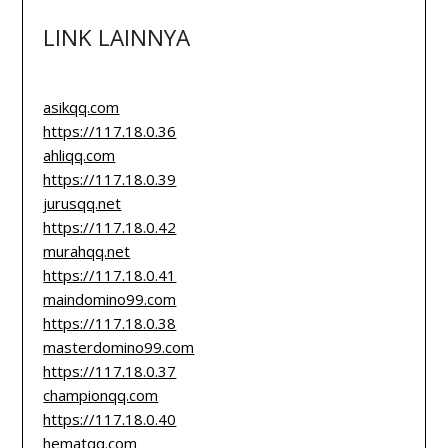
LINK LAINNYA
asikqq.com
https://117.18.0.36
ahliqq.com
https://117.18.0.39
jurusqq.net
https://117.18.0.42
murahqq.net
https://117.18.0.41
maindomino99.com
https://117.18.0.38
masterdomino99.com
https://117.18.0.37
championqq.com
https://117.18.0.40
hematqq.com