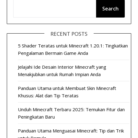
Search
RECENT POSTS
5 Shader Teratas untuk Minecraft 1.20.1: Tingkatkan
Pengalaman Bermain Game Anda
Jelajahi Ide Desain Interior Minecraft yang
Menakjubkan untuk Rumah Impian Anda
Panduan Utama untuk Membuat Skin Minecraft
Khusus: Alat dan Tip Teratas
Unduh Minecraft Terbaru 2025: Temukan Fitur dan
Peningkatan Baru
Panduan Utama Menguasai Minecraft: Tip dan Trik