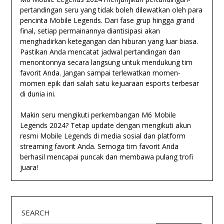
pertandingan seru yang tidak boleh dilewatkan oleh para
pencinta Mobile Legends. Dari fase grup hingga grand
final, setiap permainannya diantisipasi akan
menghadirkan ketegangan dan hiburan yang luar biasa.
Pastikan Anda mencatat jadwal pertandingan dan
menontonnya secara langsung untuk mendukung tim
favorit Anda. Jangan sampai terlewatkan momen-
momen epik dari salah satu kejuaraan esports terbesar
di dunia ini.
Makin seru mengikuti perkembangan M6 Mobile
Legends 2024? Tetap update dengan mengikuti akun
resmi Mobile Legends di media sosial dan platform
streaming favorit Anda. Semoga tim favorit Anda
berhasil mencapai puncak dan membawa pulang trofi
juara!
SEARCH