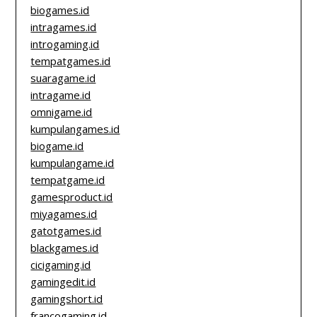
biogames.id
intragames.id
introgaming.id
tempatgames.id
suaragame.id
intragame.id
omnigame.id
kumpulangames.id
biogame.id
kumpulangame.id
tempatgame.id
gamesproduct.id
miyagames.id
gatotgames.id
blackgames.id
cicigaming.id
gamingedit.id
gamingshort.id
francogaming.id