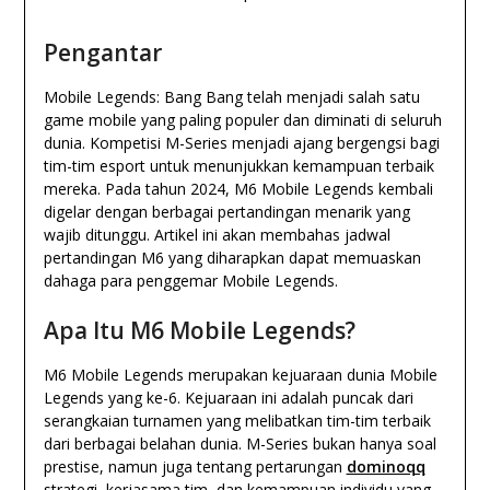
Pengantar
Mobile Legends: Bang Bang telah menjadi salah satu
game mobile yang paling populer dan diminati di seluruh
dunia. Kompetisi M-Series menjadi ajang bergengsi bagi
tim-tim esport untuk menunjukkan kemampuan terbaik
mereka. Pada tahun 2024, M6 Mobile Legends kembali
digelar dengan berbagai pertandingan menarik yang
wajib ditunggu. Artikel ini akan membahas jadwal
pertandingan M6 yang diharapkan dapat memuaskan
dahaga para penggemar Mobile Legends.
Apa Itu M6 Mobile Legends?
M6 Mobile Legends merupakan kejuaraan dunia Mobile
Legends yang ke-6. Kejuaraan ini adalah puncak dari
serangkaian turnamen yang melibatkan tim-tim terbaik
dari berbagai belahan dunia. M-Series bukan hanya soal
prestise, namun juga tentang pertarungan
dominoqq
strategi, kerjasama tim, dan kemampuan individu yang