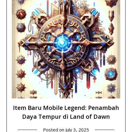
Item Baru Mobile Legend: Penambah
Daya Tempur di Land of Dawn
Posted on
July 3, 2025