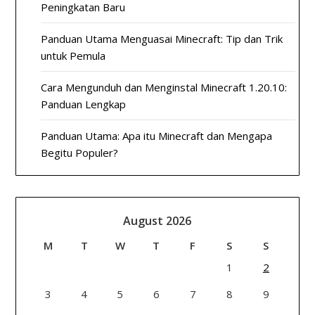
Peningkatan Baru
Panduan Utama Menguasai Minecraft: Tip dan Trik
untuk Pemula
Cara Mengunduh dan Menginstal Minecraft 1.20.10:
Panduan Lengkap
Panduan Utama: Apa itu Minecraft dan Mengapa
Begitu Populer?
August 2026
M
T
W
T
F
S
S
1
2
3
4
5
6
7
8
9