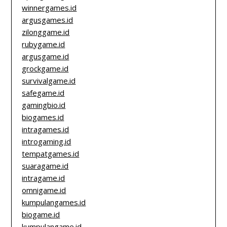
winnergames.id
argusgames.id
zilonggame.id
rubygame.id
argusgame.id
grockgame.id
survivalgame.id
safegame.id
gamingbio.id
biogames.id
intragames.id
introgaming.id
tempatgames.id
suaragame.id
intragame.id
omnigame.id
kumpulangames.id
biogame.id
kumpulangame.id