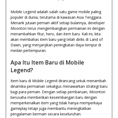
Mobile Legend adalah salah satu game mobile paling
populer di dunia, terutama di kawasan Asia Tenggara.
Menarik jutaan pemain aktif setiap bulannya, developer
Moonton terus mengembangkan permainan ini dengan
menambahkan fitur, hero, dan item baru. Kali ini, kita
akan membahas item baru yang telah dirilis di Land of
Dawn, yang menjanjikan peningkatan daya tempur di
medan pertempuran.
Apa Itu Item Baru di Mobile
Legend?
Item baru di Mobile Legend dirancang untuk menambah
dinamika permainan sekaligus menawarkan strategi baru
bagi para pemain. Dengan setiap pembaruan, Moonton
berusaha memberikan keseimbangan baru dengan
memperkenalkan item yang tidak hanya memperkaya
gameplay tetapi juga membantu meningkatkan
pengalaman bermain secara keseluruhan.