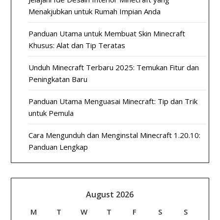
Menakjubkan untuk Rumah Impian Anda
Panduan Utama untuk Membuat Skin Minecraft
Khusus: Alat dan Tip Teratas
Unduh Minecraft Terbaru 2025: Temukan Fitur dan
Peningkatan Baru
Panduan Utama Menguasai Minecraft: Tip dan Trik
untuk Pemula
Cara Mengunduh dan Menginstal Minecraft 1.20.10:
Panduan Lengkap
August 2026
M
T
W
T
F
S
S