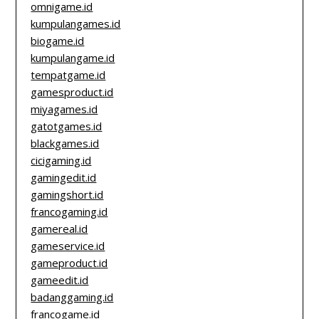
omnigame.id
kumpulangames.id
biogame.id
kumpulangame.id
tempatgame.id
gamesproduct.id
miyagames.id
gatotgames.id
blackgames.id
cicigaming.id
gamingedit.id
gamingshort.id
francogaming.id
gamereal.id
gameservice.id
gameproduct.id
gameedit.id
badanggaming.id
francogame.id