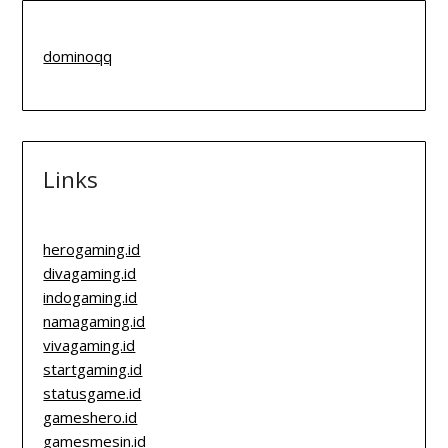
dominoqq
Links
herogaming.id
divagaming.id
indogaming.id
namagaming.id
vivagaming.id
startgaming.id
statusgame.id
gameshero.id
gamesmesin.id