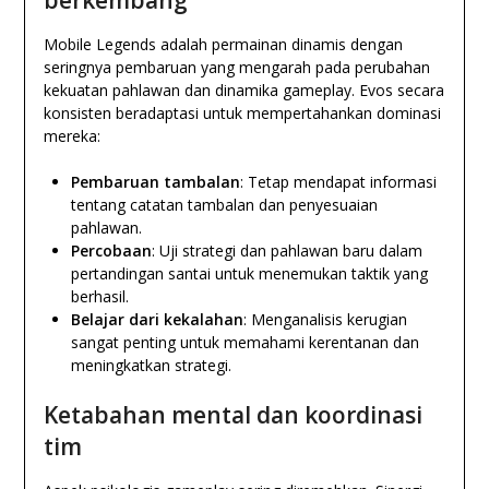
berkembang
Mobile Legends adalah permainan dinamis dengan
seringnya pembaruan yang mengarah pada perubahan
kekuatan pahlawan dan dinamika gameplay. Evos secara
konsisten beradaptasi untuk mempertahankan dominasi
mereka:
Pembaruan tambalan
: Tetap mendapat informasi
tentang catatan tambalan dan penyesuaian
pahlawan.
Percobaan
: Uji strategi dan pahlawan baru dalam
pertandingan santai untuk menemukan taktik yang
berhasil.
Belajar dari kekalahan
: Menganalisis kerugian
sangat penting untuk memahami kerentanan dan
meningkatkan strategi.
Ketabahan mental dan koordinasi
tim