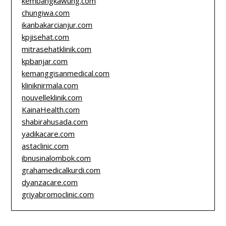
kembangkawung.com
chungiwa.com
ikanbakarcianjur.com
kpjisehat.com
mitrasehatklinik.com
kpbanjar.com
kemanggisanmedical.com
kliniknirmala.com
nouvelleklinik.com
KainaHealth.com
shabirahusada.com
yadikacare.com
astaclinic.com
ibnusinalombok.com
grahamedicalkurdi.com
dyanzacare.com
griyabromoclinic.com