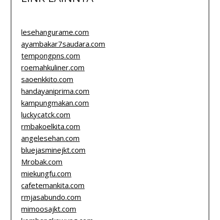
lesehangurame.com
ayambakar7saudara.com
tempongpns.com
roemahkuliner.com
saoenkkito.com
handayaniprima.com
kampungmakan.com
luckycatck.com
rmbakoelkita.com
angelesehan.com
bluejasminejkt.com
Mrobak.com
miekungfu.com
cafetemankita.com
rmjasabundo.com
mimoosajkt.com