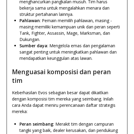
menghancurkan pangkalan musuh. Tim harus
bekerja sama untuk mengalahkan menara dan
struktur pertahanan lainnya.
Pahlawan
: Pemain memilih pahlawan, masing -
masing memiliki kemampuan unik dan peran seperti
Tank, Fighter, Assassin, Mage, Marksman, dan
Dukungan.
Sumber daya
: Mengelola emas dan pengalaman
sangat penting untuk meningkatkan pahlawan dan
mendapatkan keunggulan atas lawan.
Menguasai komposisi dan peran
tim
Keberhasilan Evos sebagian besar dapat dikaitkan
dengan komposisi tim mereka yang seimbang. Inilah
cara Anda dapat meniru perencanaan daftar strategis
mereka:
Peran seimbang
: Merakit tim dengan campuran
tangki yang baik, dealer kerusakan, dan pendukung