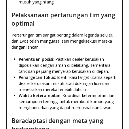
musuh yang hilang.
Pelaksanaan pertarungan tim yang
optimal
Pertarungan tim sangat penting dalam legenda seluler,
dan Evos telah menguasai seni mengeksekusi mereka
dengan lancar:
Penentuan posisi
: Pastikan dealer kerusakan
diposisikan dengan aman di belakang, sementara
tank dan pejuang menyerap kerusakan di depan.
Penargetan fokus
: Identifikasi target utama seperti
dealer kerusakan musuh atau dukungan licin dan
menetralkan mereka terlebih dahulu.
Waktu keterampilan
: Koordinat keterampilan dan
kemampuan tertinggi untuk membuat kombo yang
menghancurkan yang dapat memusnahkan lawan.
Beradaptasi dengan meta yang