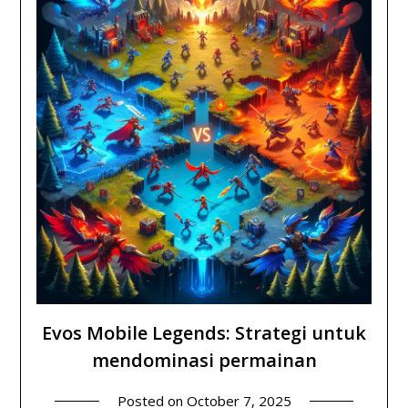
Evos Mobile Legends: Strategi untuk
mendominasi permainan
Posted on
October 7, 2025