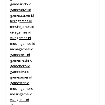
gamesindo.id
gamesdiva.id
gamessuper.id
herogames.id
mesingames.id
divagames.id
vivagames.id
musimgames.id
namagames.id
gamecore.id
gamemesin.id
gamehero.id
gamediva.id
gamesuper.id
gamestar.id
musimgame.id
mesingame.id
vivagame.id