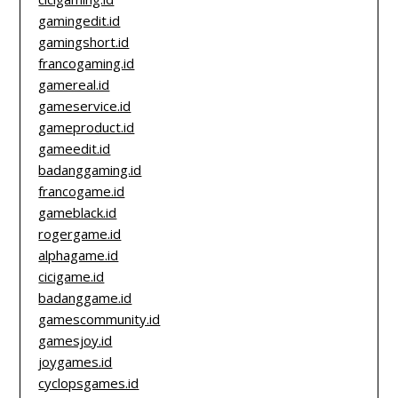
gamingedit.id
gamingshort.id
francogaming.id
gamereal.id
gameservice.id
gameproduct.id
gameedit.id
badanggaming.id
francogame.id
gameblack.id
rogergame.id
alphagame.id
cicigame.id
badanggame.id
gamescommunity.id
gamesjoy.id
joygames.id
cyclopsgames.id