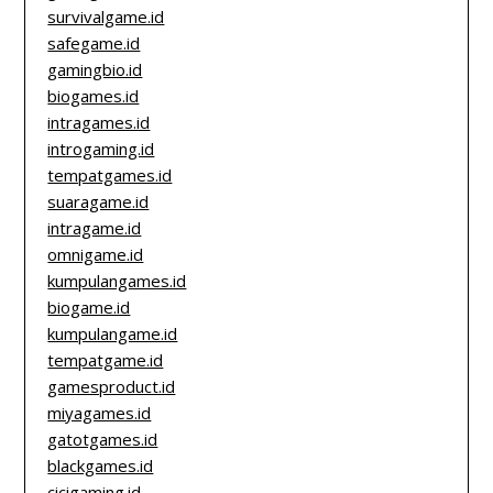
survivalgame.id
safegame.id
gamingbio.id
biogames.id
intragames.id
introgaming.id
tempatgames.id
suaragame.id
intragame.id
omnigame.id
kumpulangames.id
biogame.id
kumpulangame.id
tempatgame.id
gamesproduct.id
miyagames.id
gatotgames.id
blackgames.id
cicigaming.id