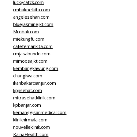
luckycatck.com
rmbakoelkita.com
angelesehan.com
bluejasminejkt.com
Mrobak.com
miekungfu.com
cafetemankita.com
rmjasabundo.com
mimoosajkt.com
kembangkawung.com
chungiwa.com
ikanbakarcianjur.com
kpjisehat.com
mitrasehatklinik.com
kpbanjar.com
kemanggisanmedical.com
kliniknirmala.com
nouvelleklinik.com
KainaHealth.com