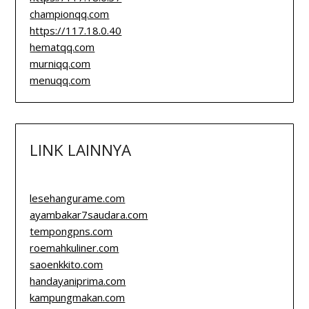
championqq.com
https://117.18.0.40
hematqq.com
murniqq.com
menuqq.com
LINK LAINNYA
lesehangurame.com
ayambakar7saudara.com
tempongpns.com
roemahkuliner.com
saoenkkito.com
handayaniprima.com
kampungmakan.com