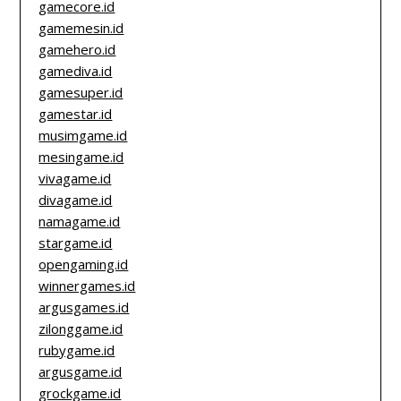
gamecore.id
gamemesin.id
gamehero.id
gamediva.id
gamesuper.id
gamestar.id
musimgame.id
mesingame.id
vivagame.id
divagame.id
namagame.id
stargame.id
opengaming.id
winnergames.id
argusgames.id
zilonggame.id
rubygame.id
argusgame.id
grockgame.id