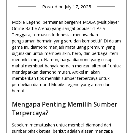
Posted on
July 17, 2025
Mobile Legend, permainan bergenre MOBA (Multiplayer
Online Battle Arena) yang sangat populer di Asia
Tenggara, termasuk Indonesia, menawarkan
pengalaman bermain yang seru dan kompetitif. Di dalam
game ini, diamond menjadi mata uang premium yang
digunakan untuk membeli skin, hero, dan berbagai item
menarik lainnya. Namun, harga diamond yang cukup
mahal membuat banyak pemain mencari alternatif untuk
mendapatkan diamond murah. Artikel ini akan
memberikan tips memilih sumber terpercaya untuk
pembelian diamond Mobile Legend yang aman dan
hemat.
Mengapa Penting Memilih Sumber
Terpercaya?
Sebelum memutuskan untuk membeli diamond dari
sumber pihak ketiga, berikut adalah alasan mengapa