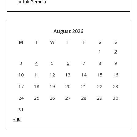
untuk Pemula
August 2026
M
T
W
T
F
S
S
1
2
3
4
5
6
7
8
9
10
11
12
13
14
15
16
17
18
19
20
21
22
23
24
25
26
27
28
29
30
31
« Jul