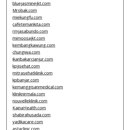
bluejasminejkt.com
Mrobak.com
miekungfu.com
cafetemankita.com
rmjasabundo.com
mimoosajkt.com
kembangkawung.com
chungiwa.com
ikanbakarcianjur.com
kpjisehat.com
mitrasehatklinik.com
kpbanjar.com
kemanggisanmedical.com
kliniknirmala.com
nouvelleklinik.com
KainaHealth.com
shabirahusada.com
yadikacare.com
astaclinic.com