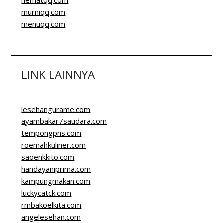
hematqq.com
murniqq.com
menuqq.com
LINK LAINNYA
lesehangurame.com
ayambakar7saudara.com
tempongpns.com
roemahkuliner.com
saoenkkito.com
handayaniprima.com
kampungmakan.com
luckycatck.com
rmbakoelkita.com
angelesehan.com