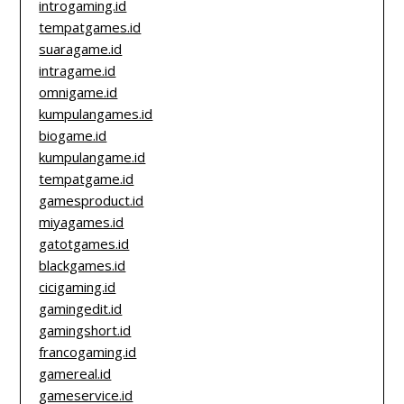
introgaming.id
tempatgames.id
suaragame.id
intragame.id
omnigame.id
kumpulangames.id
biogame.id
kumpulangame.id
tempatgame.id
gamesproduct.id
miyagames.id
gatotgames.id
blackgames.id
cicigaming.id
gamingedit.id
gamingshort.id
francogaming.id
gamereal.id
gameservice.id