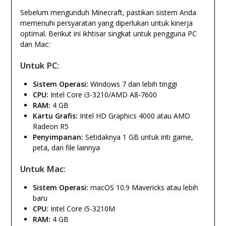
Sebelum mengunduh Minecraft, pastikan sistem Anda
memenuhi persyaratan yang diperlukan untuk kinerja
optimal. Berikut ini ikhtisar singkat untuk pengguna PC
dan Mac:
Untuk PC:
Sistem Operasi:
Windows 7 dan lebih tinggi
CPU:
Intel Core i3-3210/AMD A8-7600
RAM:
4 GB
Kartu Grafis:
Intel HD Graphics 4000 atau AMD
Radeon R5
Penyimpanan:
Setidaknya 1 GB untuk inti game,
peta, dan file lainnya
Untuk Mac:
Sistem Operasi:
macOS 10.9 Mavericks atau lebih
baru
CPU:
Intel Core i5-3210M
RAM:
4 GB