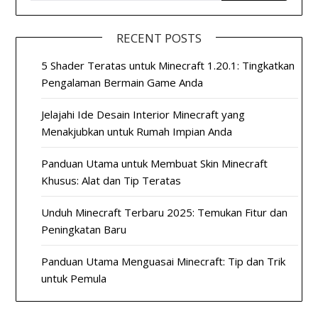
RECENT POSTS
5 Shader Teratas untuk Minecraft 1.20.1: Tingkatkan
Pengalaman Bermain Game Anda
Jelajahi Ide Desain Interior Minecraft yang
Menakjubkan untuk Rumah Impian Anda
Panduan Utama untuk Membuat Skin Minecraft
Khusus: Alat dan Tip Teratas
Unduh Minecraft Terbaru 2025: Temukan Fitur dan
Peningkatan Baru
Panduan Utama Menguasai Minecraft: Tip dan Trik
untuk Pemula