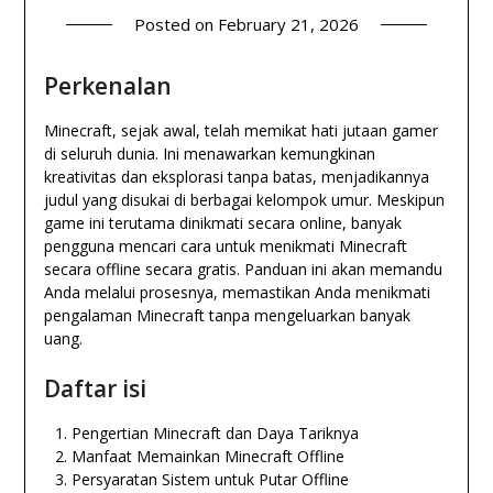
Posted on
February 21, 2026
Perkenalan
Minecraft, sejak awal, telah memikat hati jutaan gamer
di seluruh dunia. Ini menawarkan kemungkinan
kreativitas dan eksplorasi tanpa batas, menjadikannya
judul yang disukai di berbagai kelompok umur. Meskipun
game ini terutama dinikmati secara online, banyak
pengguna mencari cara untuk menikmati Minecraft
secara offline secara gratis. Panduan ini akan memandu
Anda melalui prosesnya, memastikan Anda menikmati
pengalaman Minecraft tanpa mengeluarkan banyak
uang.
Daftar isi
Pengertian Minecraft dan Daya Tariknya
Manfaat Memainkan Minecraft Offline
Persyaratan Sistem untuk Putar Offline