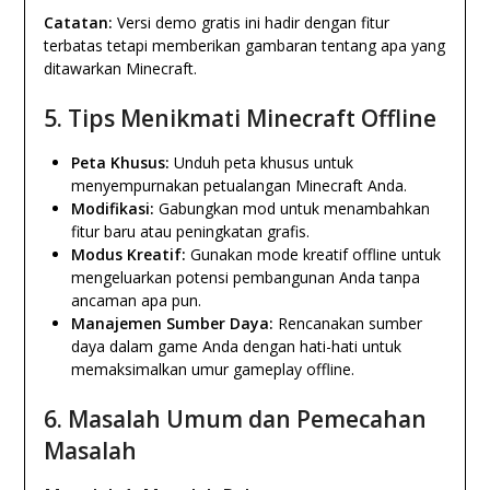
Catatan:
Versi demo gratis ini hadir dengan fitur
terbatas tetapi memberikan gambaran tentang apa yang
ditawarkan Minecraft.
5. Tips Menikmati Minecraft Offline
Peta Khusus:
Unduh peta khusus untuk
menyempurnakan petualangan Minecraft Anda.
Modifikasi:
Gabungkan mod untuk menambahkan
fitur baru atau peningkatan grafis.
Modus Kreatif:
Gunakan mode kreatif offline untuk
mengeluarkan potensi pembangunan Anda tanpa
ancaman apa pun.
Manajemen Sumber Daya:
Rencanakan sumber
daya dalam game Anda dengan hati-hati untuk
memaksimalkan umur gameplay offline.
6. Masalah Umum dan Pemecahan
Masalah