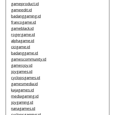
gameproduct.id
gameedit.id
badanggaming.id
francogame.id
gameblack.id
rogergame.id
alphagame.id
cicigame.id
badanggame.id
gamescommunity.id
gamesjoy.id
joygames.id
cyclopsgames.id
gamesmedia.id
kajagames.id
mediagaming.id
joygaming.id
nanagames.id
cyclopsgaming.id