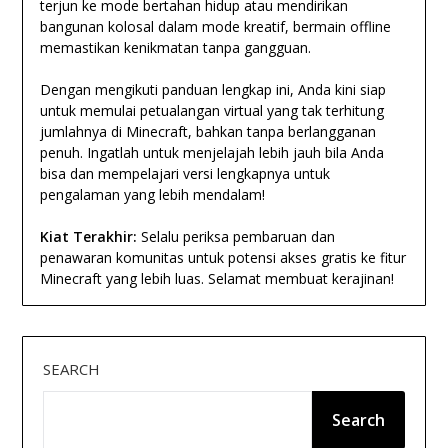
terjun ke mode bertahan hidup atau mendirikan
bangunan kolosal dalam mode kreatif, bermain offline
memastikan kenikmatan tanpa gangguan.
Dengan mengikuti panduan lengkap ini, Anda kini siap
untuk memulai petualangan virtual yang tak terhitung
jumlahnya di Minecraft, bahkan tanpa berlangganan
penuh. Ingatlah untuk menjelajah lebih jauh bila Anda
bisa dan mempelajari versi lengkapnya untuk
pengalaman yang lebih mendalam!
Kiat Terakhir:
Selalu periksa pembaruan dan
penawaran komunitas untuk potensi akses gratis ke fitur
Minecraft yang lebih luas. Selamat membuat kerajinan!
SEARCH
Search