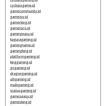
cyclopsgame.id
gamecommunity.id
gamejoy.id
gamerking.id
gamerpro.id
gamingeasy.id
kaguragaming.id
gamingname.id
gamingking.id
platformgaming.id
kinggaming.id
gogaming.id
dragongaming.id
ultigaming.id
multigaming.id
statusgaming.id
gameseasy.id
gamesking.id