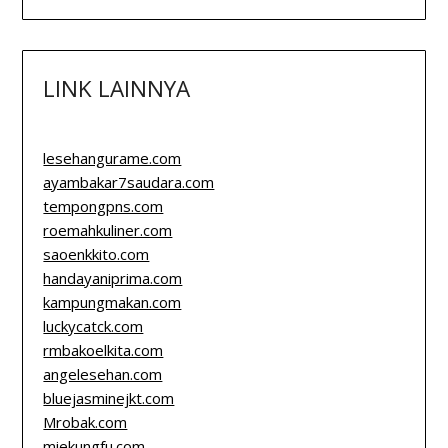
LINK LAINNYA
lesehangurame.com
ayambakar7saudara.com
tempongpns.com
roemahkuliner.com
saoenkkito.com
handayaniprima.com
kampungmakan.com
luckycatck.com
rmbakoelkita.com
angelesehan.com
bluejasminejkt.com
Mrobak.com
miekungfu.com