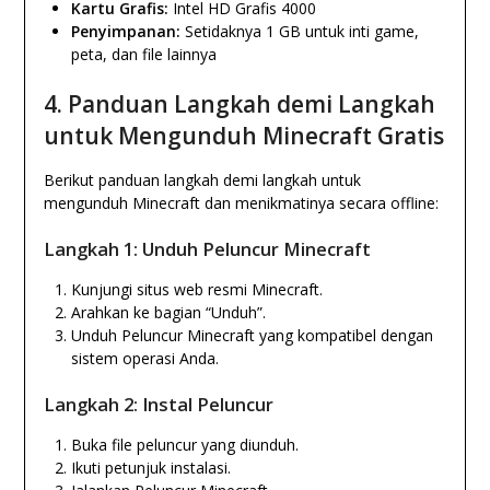
Kartu Grafis:
Intel HD Grafis 4000
Penyimpanan:
Setidaknya 1 GB untuk inti game,
peta, dan file lainnya
4. Panduan Langkah demi Langkah
untuk Mengunduh Minecraft Gratis
Berikut panduan langkah demi langkah untuk
mengunduh Minecraft dan menikmatinya secara offline:
Langkah 1: Unduh Peluncur Minecraft
Kunjungi situs web resmi Minecraft.
Arahkan ke bagian “Unduh”.
Unduh Peluncur Minecraft yang kompatibel dengan
sistem operasi Anda.
Langkah 2: Instal Peluncur
Buka file peluncur yang diunduh.
Ikuti petunjuk instalasi.