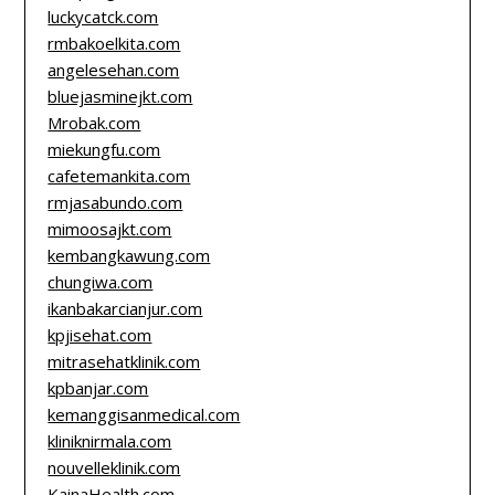
luckycatck.com
rmbakoelkita.com
angelesehan.com
bluejasminejkt.com
Mrobak.com
miekungfu.com
cafetemankita.com
rmjasabundo.com
mimoosajkt.com
kembangkawung.com
chungiwa.com
ikanbakarcianjur.com
kpjisehat.com
mitrasehatklinik.com
kpbanjar.com
kemanggisanmedical.com
kliniknirmala.com
nouvelleklinik.com
KainaHealth.com