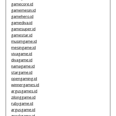
gamecore.id
gamemesin.id
gamehero.id
gamediva.id
gamesuper.id
gamestar.id
musimgame.id
mesingame.id
vivagame.id
divagame.id
namagame.id
stargame.id
opengaming.id
winnergames.id
argusgames.id
zilonggame.id
rubygame.id
argusgame.id
grockgame.id