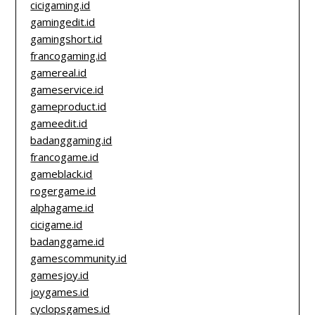
cicigaming.id
gamingedit.id
gamingshort.id
francogaming.id
gamereal.id
gameservice.id
gameproduct.id
gameedit.id
badanggaming.id
francogame.id
gameblack.id
rogergame.id
alphagame.id
cicigame.id
badanggame.id
gamescommunity.id
gamesjoy.id
joygames.id
cyclopsgames.id