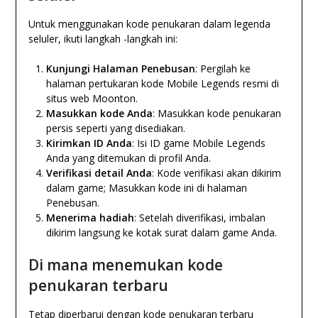
Untuk menggunakan kode penukaran dalam legenda
seluler, ikuti langkah -langkah ini:
Kunjungi Halaman Penebusan
: Pergilah ke
halaman pertukaran kode Mobile Legends resmi di
situs web Moonton.
Masukkan kode Anda
: Masukkan kode penukaran
persis seperti yang disediakan.
Kirimkan ID Anda
: Isi ID game Mobile Legends
Anda yang ditemukan di profil Anda.
Verifikasi detail Anda
: Kode verifikasi akan dikirim
dalam game; Masukkan kode ini di halaman
Penebusan.
Menerima hadiah
: Setelah diverifikasi, imbalan
dikirim langsung ke kotak surat dalam game Anda.
Di mana menemukan kode
penukaran terbaru
Tetap diperbarui dengan kode penukaran terbaru