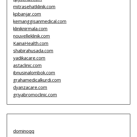
mitrasehatklinik.com
kpbanjar.com
kemanggisanmedical.com
kliniknirmala.com
nouvelleklinik.com
KainaHealth.com
shabirahusada.com
yadikacare.com
astaclinic.com
ibnusinalombok.com
grahamedicalkurdi.com
dyanzacare.com
griyabromoclinic.com
dominoqq