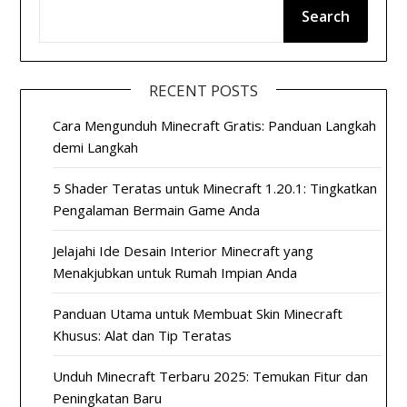
Search
RECENT POSTS
Cara Mengunduh Minecraft Gratis: Panduan Langkah
demi Langkah
5 Shader Teratas untuk Minecraft 1.20.1: Tingkatkan
Pengalaman Bermain Game Anda
Jelajahi Ide Desain Interior Minecraft yang
Menakjubkan untuk Rumah Impian Anda
Panduan Utama untuk Membuat Skin Minecraft
Khusus: Alat dan Tip Teratas
Unduh Minecraft Terbaru 2025: Temukan Fitur dan
Peningkatan Baru