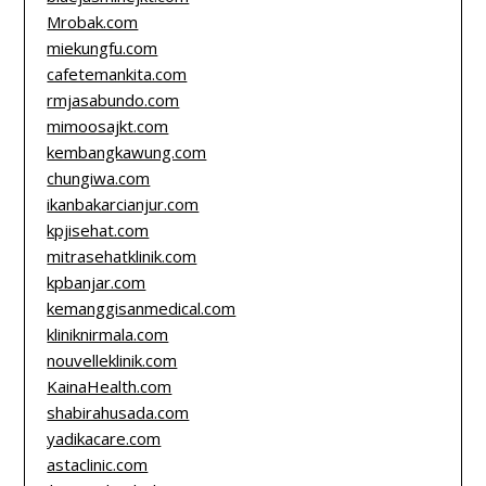
Mrobak.com
miekungfu.com
cafetemankita.com
rmjasabundo.com
mimoosajkt.com
kembangkawung.com
chungiwa.com
ikanbakarcianjur.com
kpjisehat.com
mitrasehatklinik.com
kpbanjar.com
kemanggisanmedical.com
kliniknirmala.com
nouvelleklinik.com
KainaHealth.com
shabirahusada.com
yadikacare.com
astaclinic.com