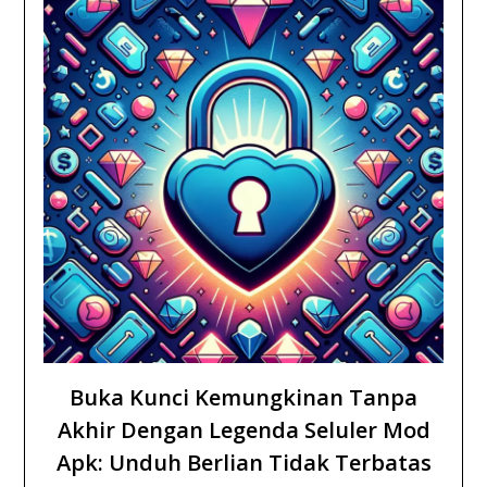
Buka Kunci Kemungkinan Tanpa
Akhir Dengan Legenda Seluler Mod
Apk: Unduh Berlian Tidak Terbatas