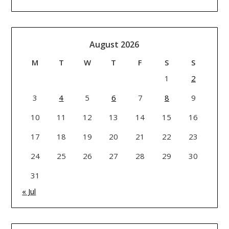
August 2026
M
T
W
T
F
S
S
1
2
3
4
5
6
7
8
9
10
11
12
13
14
15
16
17
18
19
20
21
22
23
24
25
26
27
28
29
30
31
« Jul