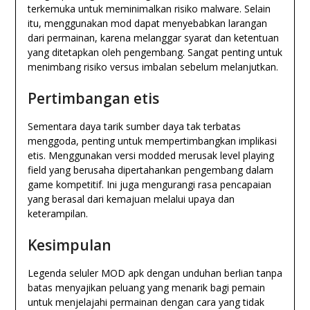
terkemuka untuk meminimalkan risiko malware. Selain
itu, menggunakan mod dapat menyebabkan larangan
dari permainan, karena melanggar syarat dan ketentuan
yang ditetapkan oleh pengembang. Sangat penting untuk
menimbang risiko versus imbalan sebelum melanjutkan.
Pertimbangan etis
Sementara daya tarik sumber daya tak terbatas
menggoda, penting untuk mempertimbangkan implikasi
etis. Menggunakan versi modded merusak level playing
field yang berusaha dipertahankan pengembang dalam
game kompetitif. Ini juga mengurangi rasa pencapaian
yang berasal dari kemajuan melalui upaya dan
keterampilan.
Kesimpulan
Legenda seluler MOD apk dengan unduhan berlian tanpa
batas menyajikan peluang yang menarik bagi pemain
untuk menjelajahi permainan dengan cara yang tidak