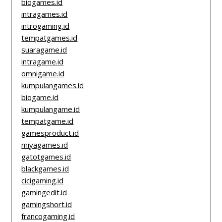
biogames.id
intragames.id
introgaming.id
tempatgames.id
suaragame.id
intragame.id
omnigame.id
kumpulangames.id
biogame.id
kumpulangame.id
tempatgame.id
gamesproduct.id
miyagames.id
gatotgames.id
blackgames.id
cicigaming.id
gamingedit.id
gamingshort.id
francogaming.id