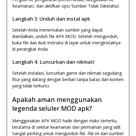
‘keamanan,’ dan aktifkan opsi ‘Sumber Tidak Diketahui’.
Langkah 3: Unduh dan instal apk
Setelah Anda menemukan sumber yang dapat
diandalkan, unduh file APK MOD. Setelah mengunduh,
buka file dan ikuti instruksi di layar untuk menginstalnya
di perangkat Anda.
Langkah 4: Luncurkan dan nikmati
Setelah instalasi, luncurkan game dan nikmati segudang
fitur yang datang dengan berlian tanpa batas dan konten
yang tidak terkunci.
Apakah aman menggunakan
legenda seluler MOD apk?
Menggunakan APK MOD hadir dengan risiko tertentu,
terutama di sekitar keamanan dan permainan yang adil.
Sangat penting untuk mengunduh file -file ini dari sumber