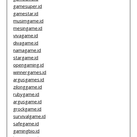
gamesuper.id
gamestar.id
musimgame.id
mesingame.id
vivagame.id
divagame.id
namagame.id
stargame.id
opengaming.id
winnergames.id
argusgames.id
zilonggame.id
rubygame.id
argusgame.id
grockgame.id
survivalgame.id
safegame.id
gamingbio.id