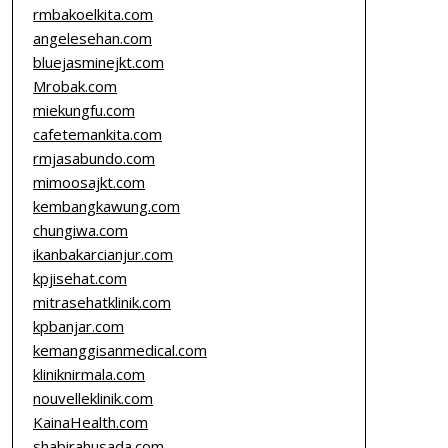
rmbakoelkita.com
angelesehan.com
bluejasminejkt.com
Mrobak.com
miekungfu.com
cafetemankita.com
rmjasabundo.com
mimoosajkt.com
kembangkawung.com
chungiwa.com
ikanbakarcianjur.com
kpjisehat.com
mitrasehatklinik.com
kpbanjar.com
kemanggisanmedical.com
kliniknirmala.com
nouvelleklinik.com
KainaHealth.com
shabirahusada.com