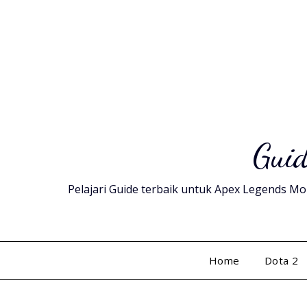
Skip
to
content
Guid
Pelajari Guide terbaik untuk Apex Legends Mob
Home
Dota 2