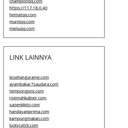
championqq.com
https://117.18.0.40
hematqq.com
murniqq.com
menuqq.com
LINK LAINNYA
lesehangurame.com
ayambakar7saudara.com
tempongpns.com
roemahkuliner.com
saoenkkito.com
handayaniprima.com
kampungmakan.com
luckycatck.com