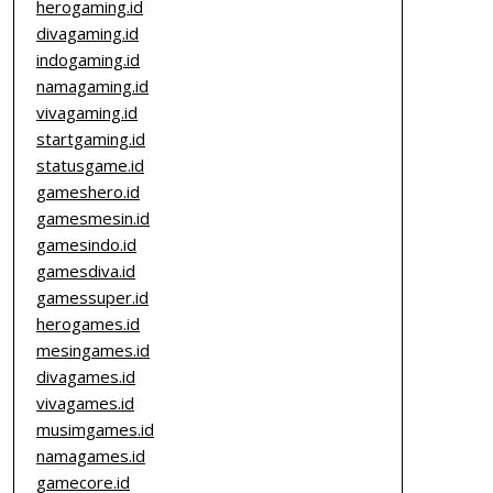
herogaming.id
divagaming.id
indogaming.id
namagaming.id
vivagaming.id
startgaming.id
statusgame.id
gameshero.id
gamesmesin.id
gamesindo.id
gamesdiva.id
gamessuper.id
herogames.id
mesingames.id
divagames.id
vivagames.id
musimgames.id
namagames.id
gamecore.id