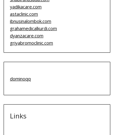
yadikacare.com
astaclinic.com
ibnusinalombok.com
grahamedicalkurdi.com
dyanzacare.com
griyabromoclinic.com
dominoqq
Links