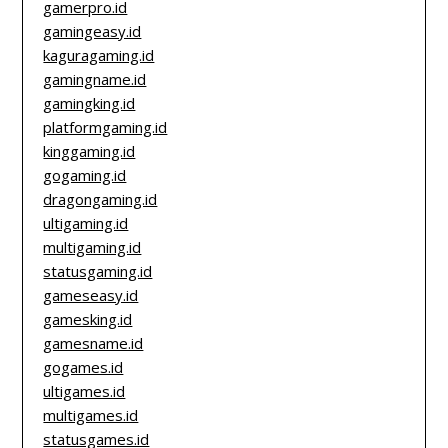
gamerpro.id
gamingeasy.id
kaguragaming.id
gamingname.id
gamingking.id
platformgaming.id
kinggaming.id
gogaming.id
dragongaming.id
ultigaming.id
multigaming.id
statusgaming.id
gameseasy.id
gamesking.id
gamesname.id
gogames.id
ultigames.id
multigames.id
statusgames.id