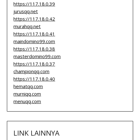
https://117.18.0.39
jurusqq.net
https://117.18.0.42
murahqq.net
https://117.18.0.41
maindomino99.com
https://117.18.0.38
masterdomino99.com
https://117.18.0.37
championqq.com
https://117.18.0.40
hematqq.com
murniqq.com
menuqq.com
LINK LAINNYA