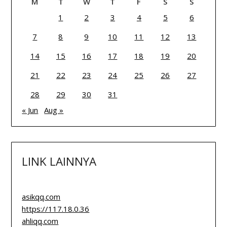
M
T
W
T
F
S
S
1
2
3
4
5
6
7
8
9
10
11
12
13
14
15
16
17
18
19
20
21
22
23
24
25
26
27
28
29
30
31
« Jun
Aug »
LINK LAINNYA
asikqq.com
https://117.18.0.36
ahliqq.com