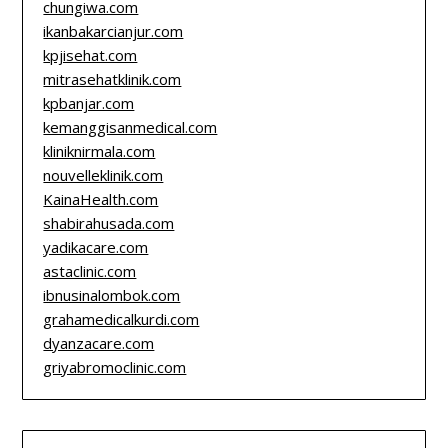
chungiwa.com
ikanbakarcianjur.com
kpjisehat.com
mitrasehatklinik.com
kpbanjar.com
kemanggisanmedical.com
kliniknirmala.com
nouvelleklinik.com
KainaHealth.com
shabirahusada.com
yadikacare.com
astaclinic.com
ibnusinalombok.com
grahamedicalkurdi.com
dyanzacare.com
griyabromoclinic.com