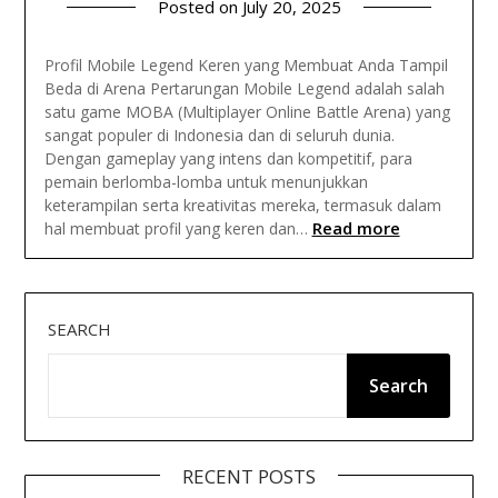
Posted on
July 20, 2025
Profil Mobile Legend Keren yang Membuat Anda Tampil
Beda di Arena Pertarungan Mobile Legend adalah salah
satu game MOBA (Multiplayer Online Battle Arena) yang
sangat populer di Indonesia dan di seluruh dunia.
Dengan gameplay yang intens dan kompetitif, para
pemain berlomba-lomba untuk menunjukkan
keterampilan serta kreativitas mereka, termasuk dalam
Read more
hal membuat profil yang keren dan…
SEARCH
Search
RECENT POSTS