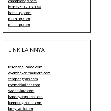
championqq.com
https://117.18.0.40
hematqq.com
murniqq.com
menuqq.com
LINK LAINNYA
lesehangurame.com
ayambakar7saudara.com
tempongpns.com
roemahkuliner.com
saoenkkito.com
handayaniprima.com
kampungmakan.com
luckycatck.com