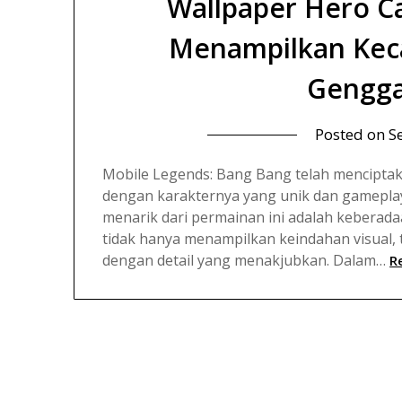
Wallpaper Hero C
Menampilkan Keca
Gengg
Posted on
S
Mobile Legends: Bang Bang telah mencipta
dengan karakternya yang unik dan gameplay
menarik dari permainan ini adalah keberadaa
tidak hanya menampilkan keindahan visual, 
dengan detail yang menakjubkan. Dalam…
R