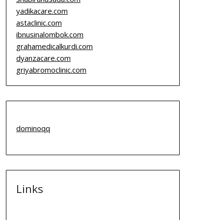
yadikacare.com
astaclinic.com
ibnusinalombok.com
grahamedicalkurdi.com
dyanzacare.com
griyabromoclinic.com
dominoqq
Links