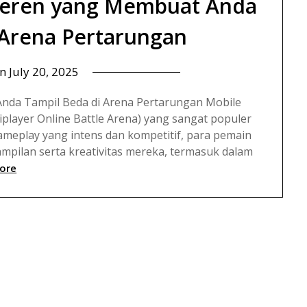
 Keren yang Membuat Anda
 Arena Pertarungan
on
July 20, 2025
Anda Tampil Beda di Arena Pertarungan Mobile
player Online Battle Arena) yang sangat populer
gameplay yang intens dan kompetitif, para pemain
pilan serta kreativitas mereka, termasuk dalam
ore