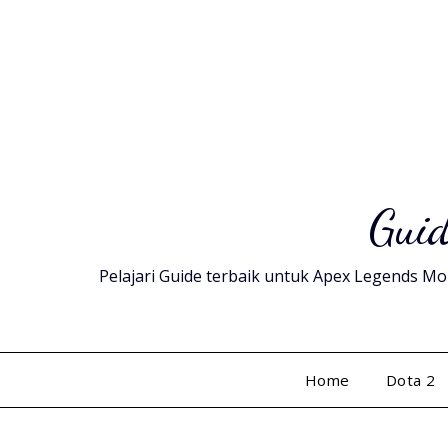
Skip
to
content
Guid
Pelajari Guide terbaik untuk Apex Legends Mob
Home
Dota 2