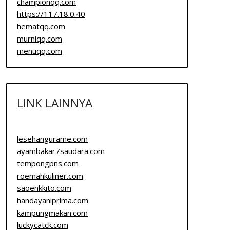
championqq.com
https://117.18.0.40
hematqq.com
murniqq.com
menuqq.com
LINK LAINNYA
lesehangurame.com
ayambakar7saudara.com
tempongpns.com
roemahkuliner.com
saoenkkito.com
handayaniprima.com
kampungmakan.com
luckycatck.com