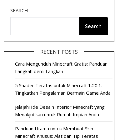
SEARCH
Search
RECENT POSTS
Cara Mengunduh Minecraft Gratis: Panduan
Langkah demi Langkah
5 Shader Teratas untuk Minecraft 1.20.1:
Tingkatkan Pengalaman Bermain Game Anda
Jelajahi Ide Desain Interior Minecraft yang
Menakjubkan untuk Rumah Impian Anda
Panduan Utama untuk Membuat Skin
Minecraft Khusus: Alat dan Tip Teratas