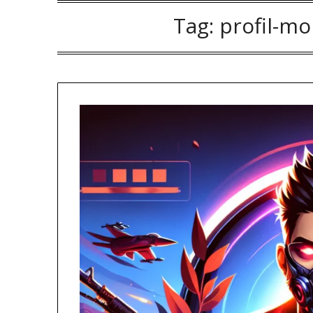
Tag:
profil-mo