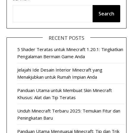
Search
RECENT POSTS
5 Shader Teratas untuk Minecraft 1.20.1: Tingkatkan
Pengalaman Bermain Game Anda
Jelajahi Ide Desain Interior Minecraft yang
Menakjubkan untuk Rumah Impian Anda
Panduan Utama untuk Membuat Skin Minecraft
Khusus: Alat dan Tip Teratas
Unduh Minecraft Terbaru 2025: Temukan Fitur dan
Peningkatan Baru
Panduan Utama Menguasai Minecraft: Tip dan Trik