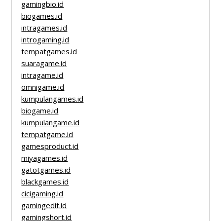
gamingbio.id
biogames.id
intragames.id
introgaming.id
tempatgames.id
suaragame.id
intragame.id
omnigame.id
kumpulangames.id
biogame.id
kumpulangame.id
tempatgame.id
gamesproduct.id
miyagames.id
gatotgames.id
blackgames.id
cicigaming.id
gamingedit.id
gamingshort.id