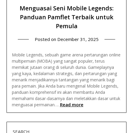
Menguasai Seni Mobile Legends:
Panduan Pamflet Terbaik untuk
Pemula
Posted on
December 31, 2025
Mobile Legends, sebuah game arena pertarungan online
multipemain (MOBA) yang sangat populer, terus
memikat jutaan orang di seluruh dunia. Gameplaynya
yang kaya, kedalaman strategis, dan pertarungan yang
menarik menjadikannya tantangan yang menarik bagi
para pemain. Jika Anda baru mengenal Mobile Legends,
panduan komprehensif ini akan membantu Anda
memahami dasar-dasarnya dan meletakkan dasar untuk
Read more
menguasai permainan….
SEARCH