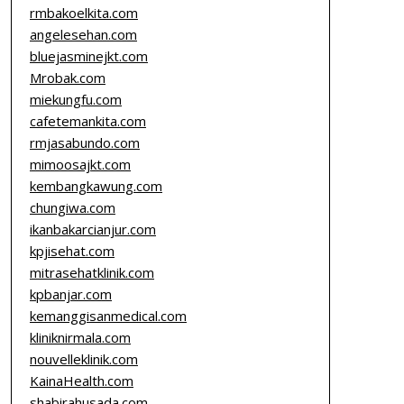
rmbakoelkita.com
angelesehan.com
bluejasminejkt.com
Mrobak.com
miekungfu.com
cafetemankita.com
rmjasabundo.com
mimoosajkt.com
kembangkawung.com
chungiwa.com
ikanbakarcianjur.com
kpjisehat.com
mitrasehatklinik.com
kpbanjar.com
kemanggisanmedical.com
kliniknirmala.com
nouvelleklinik.com
KainaHealth.com
shabirahusada.com