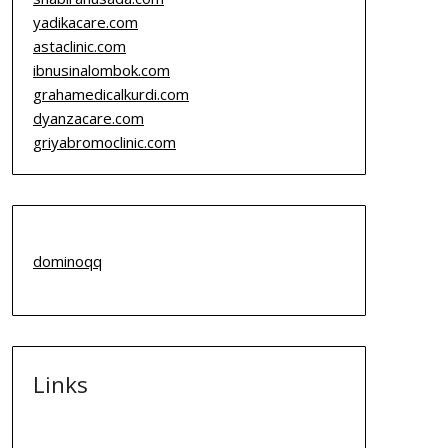
yadikacare.com
astaclinic.com
ibnusinalombok.com
grahamedicalkurdi.com
dyanzacare.com
griyabromoclinic.com
dominoqq
Links