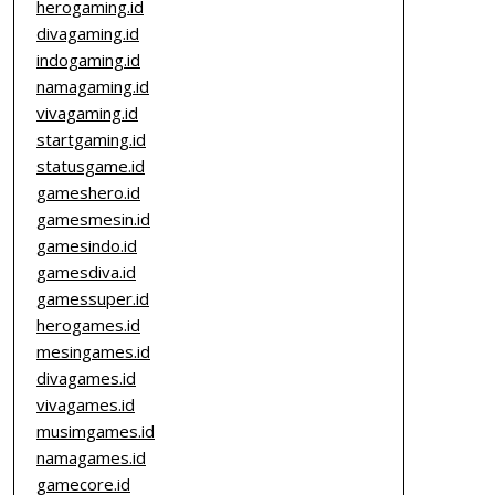
herogaming.id
divagaming.id
indogaming.id
namagaming.id
vivagaming.id
startgaming.id
statusgame.id
gameshero.id
gamesmesin.id
gamesindo.id
gamesdiva.id
gamessuper.id
herogames.id
mesingames.id
divagames.id
vivagames.id
musimgames.id
namagames.id
gamecore.id