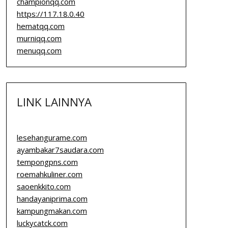
championqq.com
https://117.18.0.40
hematqq.com
murniqq.com
menuqq.com
LINK LAINNYA
lesehangurame.com
ayambakar7saudara.com
tempongpns.com
roemahkuliner.com
saoenkkito.com
handayaniprima.com
kampungmakan.com
luckycatck.com