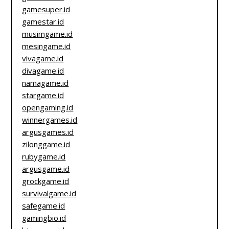
gamesuper.id
gamestar.id
musimgame.id
mesingame.id
vivagame.id
divagame.id
namagame.id
stargame.id
opengaming.id
winnergames.id
argusgames.id
zilonggame.id
rubygame.id
argusgame.id
grockgame.id
survivalgame.id
safegame.id
gamingbio.id