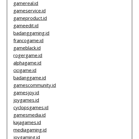
gamereal.id
gameservice.id
gameproduct.id
gameedit.id
badanggaming.id
francogame.id
gameblack.id
rogergame.id
alphagame.id
cicigame.id
badanggame.id
gamescommunity.id
gamesjoy.id
joygames.id
cyclopsgames.id
gamesmedia.id
kajagames.id
mediagaming.id
joygaming.id