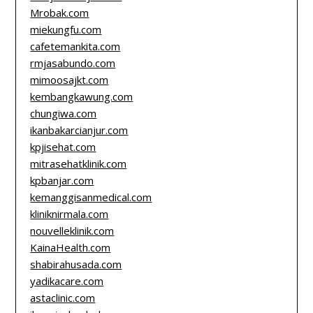
Mrobak.com
miekungfu.com
cafetemankita.com
rmjasabundo.com
mimoosajkt.com
kembangkawung.com
chungiwa.com
ikanbakarcianjur.com
kpjisehat.com
mitrasehatklinik.com
kpbanjar.com
kemanggisanmedical.com
kliniknirmala.com
nouvelleklinik.com
KainaHealth.com
shabirahusada.com
yadikacare.com
astaclinic.com