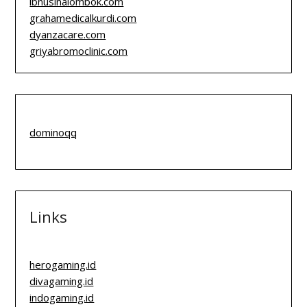
ibnusinalombok.com
grahamedicalkurdi.com
dyanzacare.com
griyabromoclinic.com
dominoqq
Links
herogaming.id
divagaming.id
indogaming.id