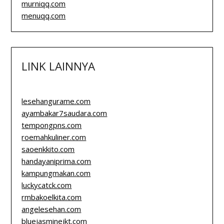
murniqq.com
menuqq.com
LINK LAINNYA
lesehangurame.com
ayambakar7saudara.com
tempongpns.com
roemahkuliner.com
saoenkkito.com
handayaniprima.com
kampungmakan.com
luckycatck.com
rmbakoelkita.com
angelesehan.com
bluejasminejkt.com