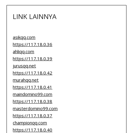
LINK LAINNYA
asikqq.com
https://117.18.0.36
ahliqq.com
https://117.18.0.39
jurusqq.net
https://117.18.0.42
murahqq.net
https://117.18.0.41
maindomino99.com
https://117.18.0.38
masterdomino99.com
https://117.18.0.37
championqq.com
https://117.18.0.40