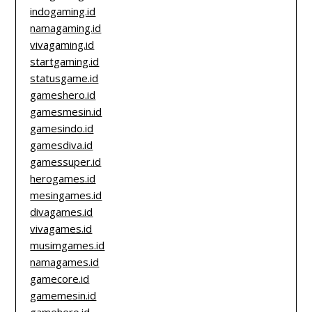
indogaming.id
namagaming.id
vivagaming.id
startgaming.id
statusgame.id
gameshero.id
gamesmesin.id
gamesindo.id
gamesdiva.id
gamessuper.id
herogames.id
mesingames.id
divagames.id
vivagames.id
musimgames.id
namagames.id
gamecore.id
gamemesin.id