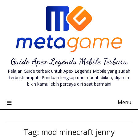
Skip
to
content
Guide Apex Legends Mobile Terbaru
Pelajari Guide terbaik untuk Apex Legends Mobile yang sudah
terbukti ampuh. Panduan lengkap dan mudah diikuti, dijamin
bikin kamu lebih percaya diri saat bermain!
Menu
Tag:
mod minecraft jenny