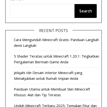
Search
RECENT POSTS
Cara Mengunduh Minecraft Gratis: Panduan Langkah
demi Langkah
5 Shader Teratas untuk Minecraft 1.20.1: Tingkatkan
Pengalaman Bermain Game Anda
Jelajahi Ide Desain Interior Minecraft yang
Menakjubkan untuk Rumah Impian Anda
Panduan Utama untuk Membuat Skin Minecraft
Khusus: Alat dan Tip Teratas
Unduh Minecraft Terbaru 2025: Temukan Fitur dan