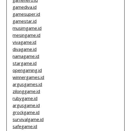
gamehero.id
gamediva.id
gamesuper.id
gamestar.id
musimgame.id
mesingame.id
vivagame.id
divagame.id
namagame.id
stargame.id
opengaming.id
winnergames.id
argusgames.id
zilonggame.id
rubygame.id
argusgame.id
grockgame.id
survivalgame.id
safegame.id