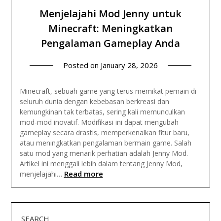
Menjelajahi Mod Jenny untuk
Minecraft: Meningkatkan
Pengalaman Gameplay Anda
Posted on
January 28, 2026
Minecraft, sebuah game yang terus memikat pemain di
seluruh dunia dengan kebebasan berkreasi dan
kemungkinan tak terbatas, sering kali memunculkan
mod-mod inovatif. Modifikasi ini dapat mengubah
gameplay secara drastis, memperkenalkan fitur baru,
atau meningkatkan pengalaman bermain game. Salah
satu mod yang menarik perhatian adalah Jenny Mod.
Artikel ini menggali lebih dalam tentang Jenny Mod,
Read more
menjelajahi…
SEARCH