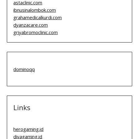
astaclinic.com
ibnusinalombok.com
grahamedicalkurdi.com
dyanzacare.com
griyabromoclinic.com
dominoqq
Links
herogaming.id
divagaming.id