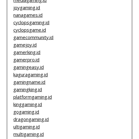
mediagaming.id
joygaming.id
nanagames.id
cyclopsgaming.id
cyclopsgame.id
gamecommunity.id
gamejoy.id
gamerking.id
gamerpro.id
gamingeasy.id
kaguragaming.id
gamingname.id
gamingking.id
platformgaming.id
kinggaming.id
gogaming.id
dragongaming.id
ultigaming.id
multigaming.id