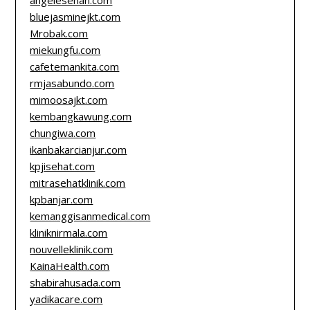
angelesehan.com
bluejasminejkt.com
Mrobak.com
miekungfu.com
cafetemankita.com
rmjasabundo.com
mimoosajkt.com
kembangkawung.com
chungiwa.com
ikanbakarcianjur.com
kpjisehat.com
mitrasehatklinik.com
kpbanjar.com
kemanggisanmedical.com
kliniknirmala.com
nouvelleklinik.com
KainaHealth.com
shabirahusada.com
yadikacare.com