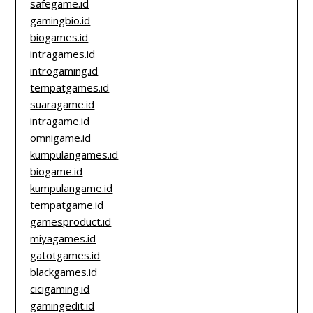
safegame.id
gamingbio.id
biogames.id
intragames.id
introgaming.id
tempatgames.id
suaragame.id
intragame.id
omnigame.id
kumpulangames.id
biogame.id
kumpulangame.id
tempatgame.id
gamesproduct.id
miyagames.id
gatotgames.id
blackgames.id
cicigaming.id
gamingedit.id