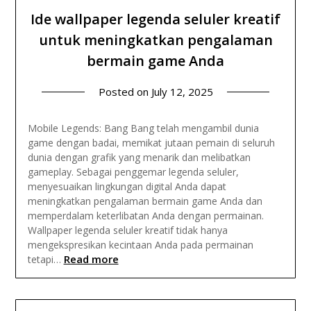
Ide wallpaper legenda seluler kreatif
untuk meningkatkan pengalaman
bermain game Anda
Posted on
July 12, 2025
Mobile Legends: Bang Bang telah mengambil dunia
game dengan badai, memikat jutaan pemain di seluruh
dunia dengan grafik yang menarik dan melibatkan
gameplay. Sebagai penggemar legenda seluler,
menyesuaikan lingkungan digital Anda dapat
meningkatkan pengalaman bermain game Anda dan
memperdalam keterlibatan Anda dengan permainan.
Wallpaper legenda seluler kreatif tidak hanya
mengekspresikan kecintaan Anda pada permainan
Read more
tetapi…