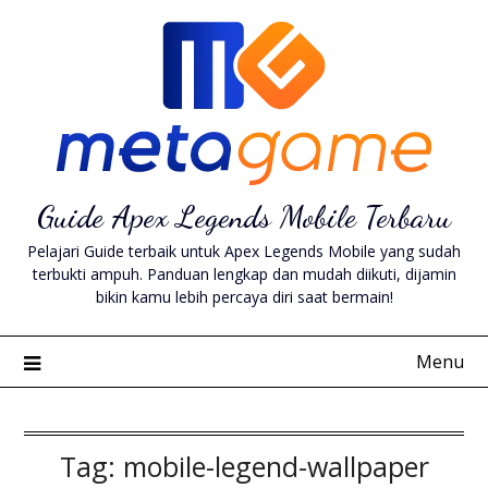
Skip
to
content
Guide Apex Legends Mobile Terbaru
Pelajari Guide terbaik untuk Apex Legends Mobile yang sudah
terbukti ampuh. Panduan lengkap dan mudah diikuti, dijamin
bikin kamu lebih percaya diri saat bermain!
Menu
Tag:
mobile-legend-wallpaper