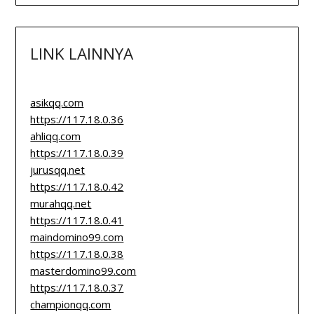
LINK LAINNYA
asikqq.com
https://117.18.0.36
ahliqq.com
https://117.18.0.39
jurusqq.net
https://117.18.0.42
murahqq.net
https://117.18.0.41
maindomino99.com
https://117.18.0.38
masterdomino99.com
https://117.18.0.37
championqq.com