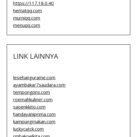
https://117.18.0.40
hematqq.com
murniqq.com
menuqq.com
LINK LAINNYA
lesehangurame.com
ayambakar7saudara.com
tempongpns.com
roemahkuliner.com
saoenkkito.com
handayaniprima.com
kampungmakan.com
luckycatck.com
rmbakoelkita.com