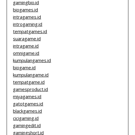
gamingbio.id
biogames.id
intragames.id
introgaming.id
tempatgames.id
suaragame.id
intragame.id
omnigame.id
kumpulangames.id
biogame.id
kumpulangame.id
tempatgame.id
gamesproduct.id
miyagames.id
gatotgames.id
blackgames.id
cicigaming.id
gamingedit.id
gamingshort.id