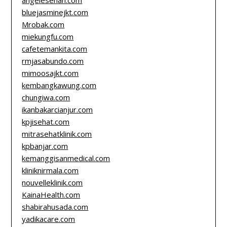
angelesehan.com
bluejasminejkt.com
Mrobak.com
miekungfu.com
cafetemankita.com
rmjasabundo.com
mimoosajkt.com
kembangkawung.com
chungiwa.com
ikanbakarcianjur.com
kpjisehat.com
mitrasehatklinik.com
kpbanjar.com
kemanggisanmedical.com
kliniknirmala.com
nouvelleklinik.com
KainaHealth.com
shabirahusada.com
yadikacare.com