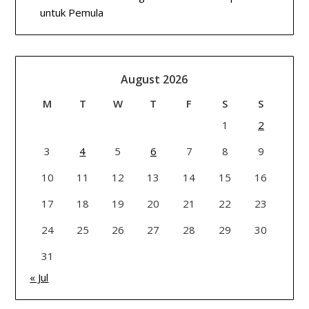
untuk Pemula
August 2026
M
T
W
T
F
S
S
1
2
3
4
5
6
7
8
9
10
11
12
13
14
15
16
17
18
19
20
21
22
23
24
25
26
27
28
29
30
31
« Jul