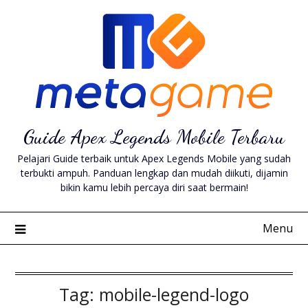
Skip
to
content
Guide Apex Legends Mobile Terbaru
Pelajari Guide terbaik untuk Apex Legends Mobile yang sudah
terbukti ampuh. Panduan lengkap dan mudah diikuti, dijamin
bikin kamu lebih percaya diri saat bermain!
Menu
Tag:
mobile-legend-logo