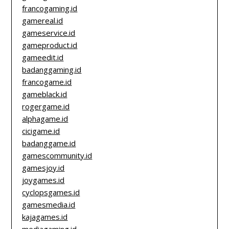
francogaming.id
gamereal.id
gameservice.id
gameproduct.id
gameedit.id
badanggaming.id
francogame.id
gameblack.id
rogergame.id
alphagame.id
cicigame.id
badanggame.id
gamescommunity.id
gamesjoy.id
joygames.id
cyclopsgames.id
gamesmedia.id
kajagames.id