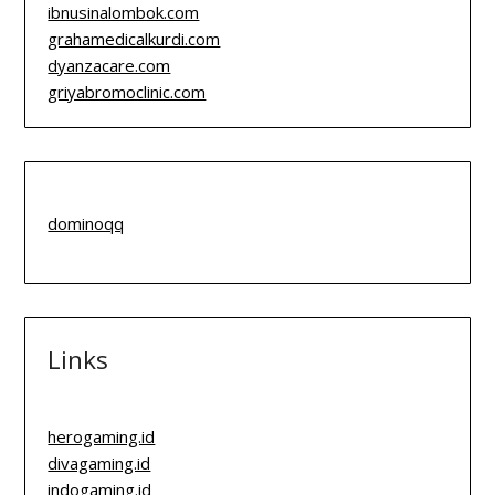
ibnusinalombok.com
grahamedicalkurdi.com
dyanzacare.com
griyabromoclinic.com
dominoqq
Links
herogaming.id
divagaming.id
indogaming.id