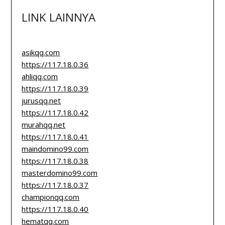
LINK LAINNYA
asikqq.com
https://117.18.0.36
ahliqq.com
https://117.18.0.39
jurusqq.net
https://117.18.0.42
murahqq.net
https://117.18.0.41
maindomino99.com
https://117.18.0.38
masterdomino99.com
https://117.18.0.37
championqq.com
https://117.18.0.40
hematqq.com