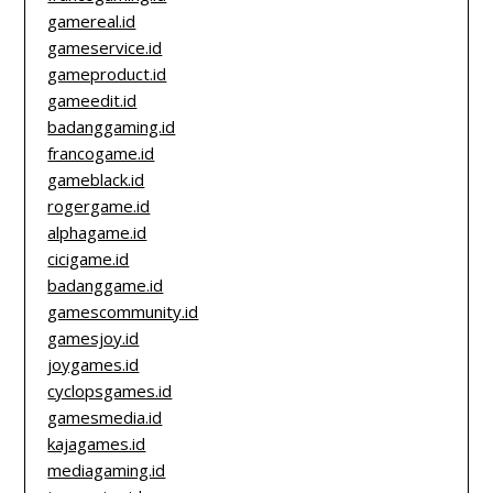
gamereal.id
gameservice.id
gameproduct.id
gameedit.id
badanggaming.id
francogame.id
gameblack.id
rogergame.id
alphagame.id
cicigame.id
badanggame.id
gamescommunity.id
gamesjoy.id
joygames.id
cyclopsgames.id
gamesmedia.id
kajagames.id
mediagaming.id