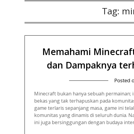
Tag:
mi
Memahami Minecraft
dan Dampaknya ter
Posted 
Minecraft bukan hanya sebuah permainan; 
bekas yang tak terhapuskan pada komunitas 
game terlaris sepanjang masa, game ini t
komunitas yang dinamis di seluruh dunia. N
ini juga bersinggungan dengan budaya inte