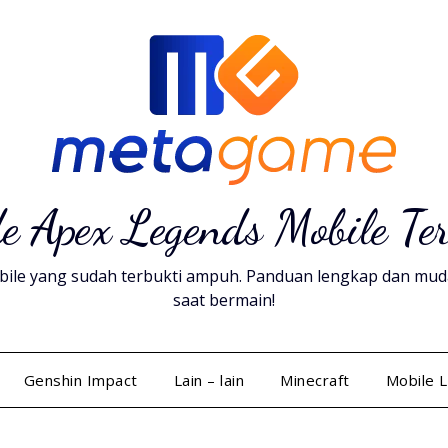
e Apex Legends Mobile Te
ile yang sudah terbukti ampuh. Panduan lengkap dan mudah 
saat bermain!
Genshin Impact
Lain – lain
Minecraft
Mobile 