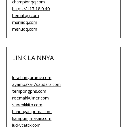
championqq.com
https://117.18.0.40
hematqq.com
murniqq.com
menuqq.com
LINK LAINNYA
lesehangurame.com
ayambakar7saudara.com
tempongpns.com
roemahkuliner.com
saoenkkito.com
handayaniprima.com
kampungmakan.com
luckycatck.com