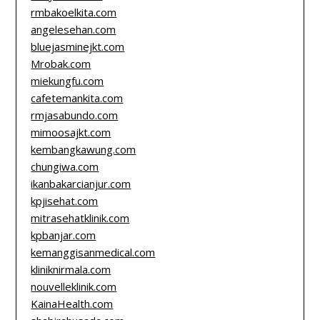
rmbakoelkita.com
angelesehan.com
bluejasminejkt.com
Mrobak.com
miekungfu.com
cafetemankita.com
rmjasabundo.com
mimoosajkt.com
kembangkawung.com
chungiwa.com
ikanbakarcianjur.com
kpjisehat.com
mitrasehatklinik.com
kpbanjar.com
kemanggisanmedical.com
kliniknirmala.com
nouvelleklinik.com
KainaHealth.com