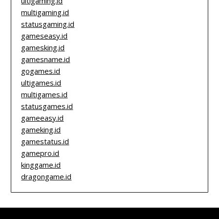
ultigaming.id
multigaming.id
statusgaming.id
gameseasy.id
gamesking.id
gamesname.id
gogames.id
ultigames.id
multigames.id
statusgames.id
gameeasy.id
gameking.id
gamestatus.id
gamepro.id
kinggame.id
dragongame.id