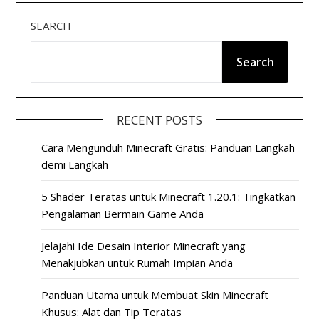
SEARCH
Search
RECENT POSTS
Cara Mengunduh Minecraft Gratis: Panduan Langkah
demi Langkah
5 Shader Teratas untuk Minecraft 1.20.1: Tingkatkan
Pengalaman Bermain Game Anda
Jelajahi Ide Desain Interior Minecraft yang
Menakjubkan untuk Rumah Impian Anda
Panduan Utama untuk Membuat Skin Minecraft
Khusus: Alat dan Tip Teratas