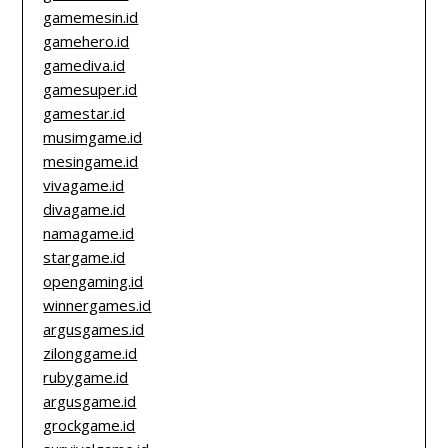
gamemesin.id
gamehero.id
gamediva.id
gamesuper.id
gamestar.id
musimgame.id
mesingame.id
vivagame.id
divagame.id
namagame.id
stargame.id
opengaming.id
winnergames.id
argusgames.id
zilonggame.id
rubygame.id
argusgame.id
grockgame.id