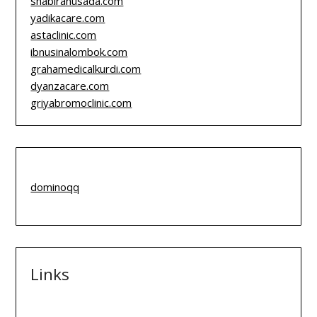
shabirahusada.com
yadikacare.com
astaclinic.com
ibnusinalombok.com
grahamedicalkurdi.com
dyanzacare.com
griyabromoclinic.com
dominoqq
Links