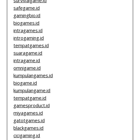
survivalgame.id
safegame.id
gamingbio.id
biogames.id
intragames.id
introgaming.id
tempatgames.id
suaragame.id
intragame.id
omnigame.id
kumpulangames.id
biogame.id
kumpulangame.id
tempatgame.id
gamesproduct.id
miyagames.id
gatotgames.id
blackgames.id
cicigaming.id