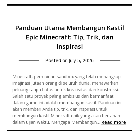
Panduan Utama Membangun Kastil
Epic Minecraft: Tip, Trik, dan
Inspirasi
Posted on
July 5, 2026
Minecraft, permainan sandbox yang telah menangkap
imajinasi jutaan orang di seluruh dunia, menawarkan
peluang tanpa batas untuk kreativitas dan konstruksi.
Salah satu proyek paling ambisius dan bermanfaat
dalam game ini adalah membangun kastil. Panduan ini
akan memberi Anda tip, trik, dan inspirasi untuk
membangun kastil Minecraft epik yang akan bertahan
Read more
dalam ujian waktu. Mengapa Membangun…