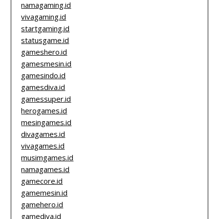
namagaming.id
vivagaming.id
startgaming.id
statusgame.id
gameshero.id
gamesmesin.id
gamesindo.id
gamesdiva.id
gamessuper.id
herogames.id
mesingames.id
divagames.id
vivagames.id
musimgames.id
namagames.id
gamecore.id
gamemesin.id
gamehero.id
gamediva.id