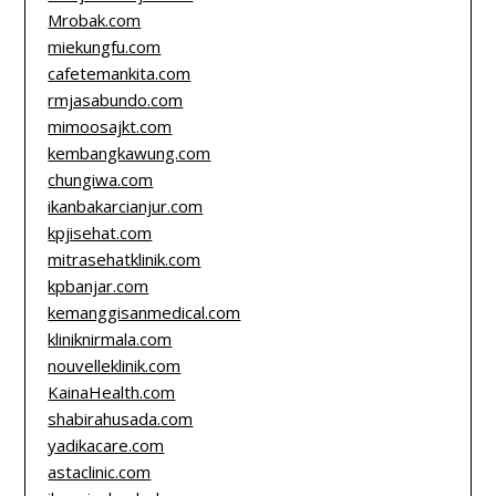
Mrobak.com
miekungfu.com
cafetemankita.com
rmjasabundo.com
mimoosajkt.com
kembangkawung.com
chungiwa.com
ikanbakarcianjur.com
kpjisehat.com
mitrasehatklinik.com
kpbanjar.com
kemanggisanmedical.com
kliniknirmala.com
nouvelleklinik.com
KainaHealth.com
shabirahusada.com
yadikacare.com
astaclinic.com