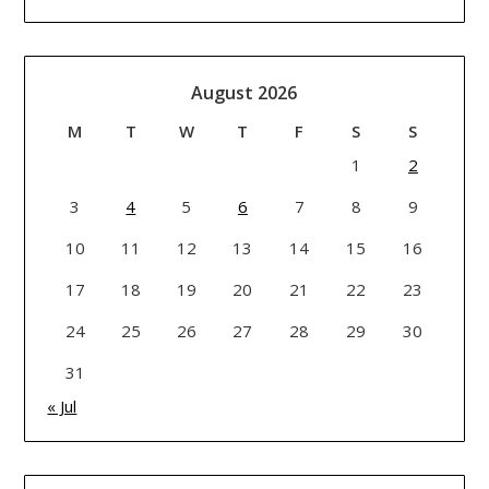
August 2026
M
T
W
T
F
S
S
1
2
3
4
5
6
7
8
9
10
11
12
13
14
15
16
17
18
19
20
21
22
23
24
25
26
27
28
29
30
31
« Jul