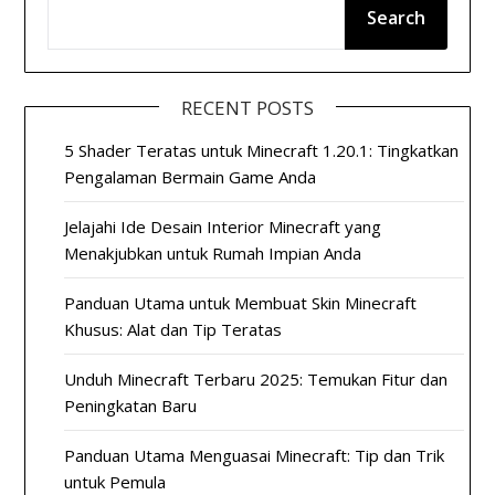
Search
RECENT POSTS
5 Shader Teratas untuk Minecraft 1.20.1: Tingkatkan
Pengalaman Bermain Game Anda
Jelajahi Ide Desain Interior Minecraft yang
Menakjubkan untuk Rumah Impian Anda
Panduan Utama untuk Membuat Skin Minecraft
Khusus: Alat dan Tip Teratas
Unduh Minecraft Terbaru 2025: Temukan Fitur dan
Peningkatan Baru
Panduan Utama Menguasai Minecraft: Tip dan Trik
untuk Pemula