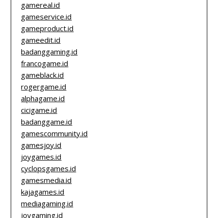
gamereal.id
gameservice.id
gameproduct.id
gameedit.id
badanggaming.id
francogame.id
gameblack.id
rogergame.id
alphagame.id
cicigame.id
badanggame.id
gamescommunity.id
gamesjoy.id
joygames.id
cyclopsgames.id
gamesmedia.id
kajagames.id
mediagaming.id
joygaming.id