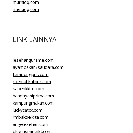
murniqq.com
menuqq.com
LINK LAINNYA
lesehangurame.com
ayambakar7saudara.com
tempongpns.com
roemahkuliner.com
saoenkkito.com
handayaniprima.com
kampungmakan.com
luckycatck.com
rmbakoelkita.com
angelesehan.com
bluejasminejkt.com