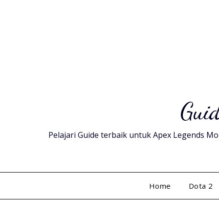
Skip
to
content
Guid
Pelajari Guide terbaik untuk Apex Legends Mob
Home
Dota 2