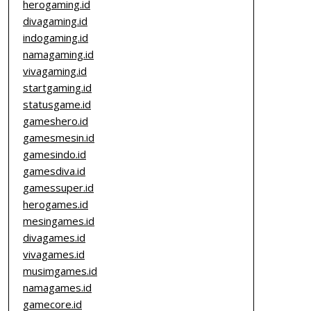
herogaming.id
divagaming.id
indogaming.id
namagaming.id
vivagaming.id
startgaming.id
statusgame.id
gameshero.id
gamesmesin.id
gamesindo.id
gamesdiva.id
gamessuper.id
herogames.id
mesingames.id
divagames.id
vivagames.id
musimgames.id
namagames.id
gamecore.id