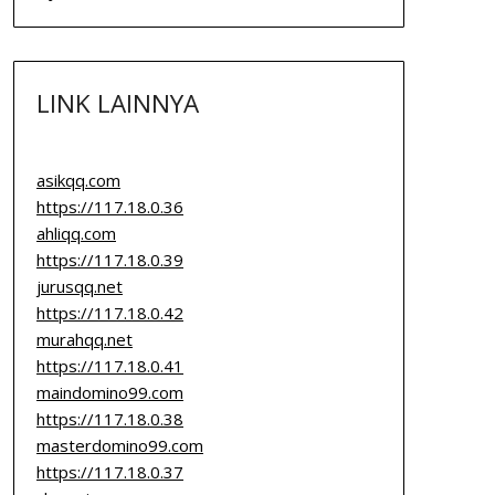
LINK LAINNYA
asikqq.com
https://117.18.0.36
ahliqq.com
https://117.18.0.39
jurusqq.net
https://117.18.0.42
murahqq.net
https://117.18.0.41
maindomino99.com
https://117.18.0.38
masterdomino99.com
https://117.18.0.37