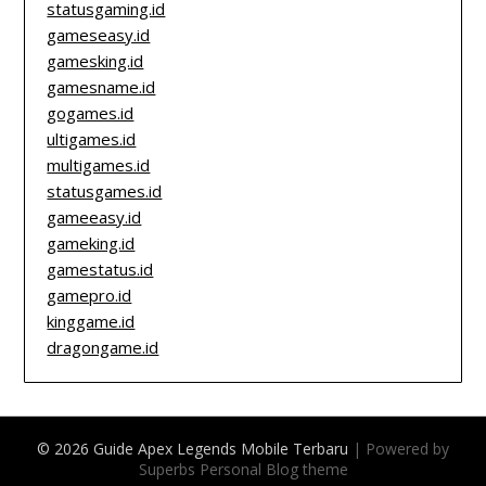
statusgaming.id
gameseasy.id
gamesking.id
gamesname.id
gogames.id
ultigames.id
multigames.id
statusgames.id
gameeasy.id
gameking.id
gamestatus.id
gamepro.id
kinggame.id
dragongame.id
© 2026 Guide Apex Legends Mobile Terbaru
| Powered by
Superbs
Personal Blog theme