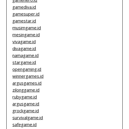
gamehero.id
gamediva.id
gamesuper.id
gamestar.id
musimgame.id
mesingame.id
vivagame.id
divagame.id
namagame.id
stargame.id
opengaming.id
winnergames.id
argusgames.id
zilonggame.id
rubygame.id
argusgame.id
grockgame.id
survivalgame.id
safegame.id