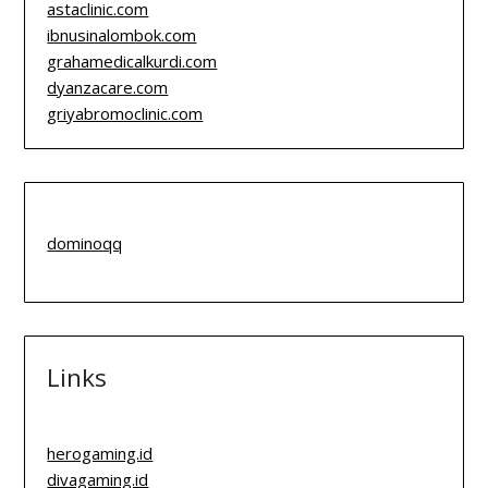
astaclinic.com
ibnusinalombok.com
grahamedicalkurdi.com
dyanzacare.com
griyabromoclinic.com
dominoqq
Links
herogaming.id
divagaming.id