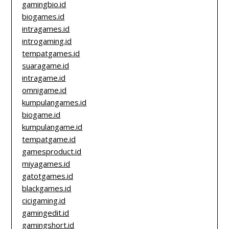
gamingbio.id
biogames.id
intragames.id
introgaming.id
tempatgames.id
suaragame.id
intragame.id
omnigame.id
kumpulangames.id
biogame.id
kumpulangame.id
tempatgame.id
gamesproduct.id
miyagames.id
gatotgames.id
blackgames.id
cicigaming.id
gamingedit.id
gamingshort.id