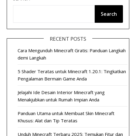
Search
RECENT POSTS
Cara Mengunduh Minecraft Gratis: Panduan Langkah
demi Langkah
5 Shader Teratas untuk Minecraft 1.20.1: Tingkatkan
Pengalaman Bermain Game Anda
Jelajahi Ide Desain Interior Minecraft yang
Menakjubkan untuk Rumah Impian Anda
Panduan Utama untuk Membuat Skin Minecraft
Khusus: Alat dan Tip Teratas
Unduh Minecraft Terbaru 2025: Temukan Fitur dan