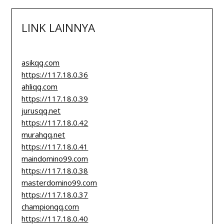
LINK LAINNYA
asikqq.com
https://117.18.0.36
ahliqq.com
https://117.18.0.39
jurusqq.net
https://117.18.0.42
murahqq.net
https://117.18.0.41
maindomino99.com
https://117.18.0.38
masterdomino99.com
https://117.18.0.37
championqq.com
https://117.18.0.40