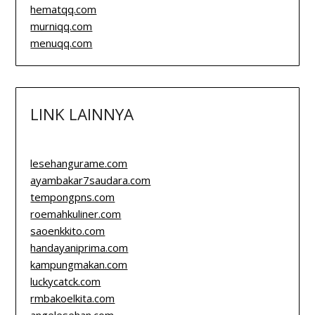
hematqq.com
murniqq.com
menuqq.com
LINK LAINNYA
lesehangurame.com
ayambakar7saudara.com
tempongpns.com
roemahkuliner.com
saoenkkito.com
handayaniprima.com
kampungmakan.com
luckycatck.com
rmbakoelkita.com