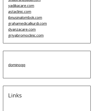
yadikacare.com
astaclinic.com
ibnusinalombok.com
grahamedicalkurdi.com
dyanzacare.com
griyabromoclinic.com
dominoqq
Links