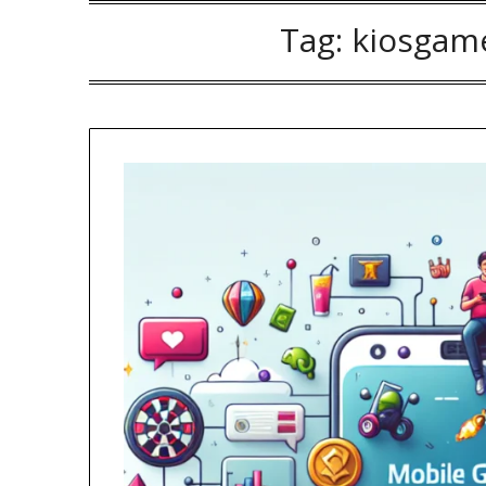
Tag:
kiosgam