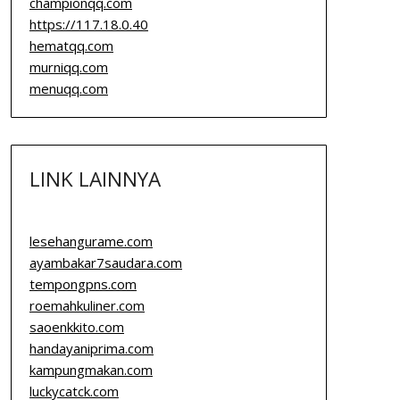
championqq.com
https://117.18.0.40
hematqq.com
murniqq.com
menuqq.com
LINK LAINNYA
lesehangurame.com
ayambakar7saudara.com
tempongpns.com
roemahkuliner.com
saoenkkito.com
handayaniprima.com
kampungmakan.com
luckycatck.com