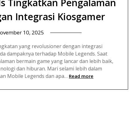
s Tingkatkan Pengalaman
n Integrasi Kiosgamer
ovember 10, 2025
ngkatan yang revolusioner dengan integrasi
ada dampaknya terhadap Mobile Legends. Saat
laman bermain game yang lancar dan lebih baik,
knologi dan hiburan. Mari selami lebih dalam
n Mobile Legends dan apa…
Read more