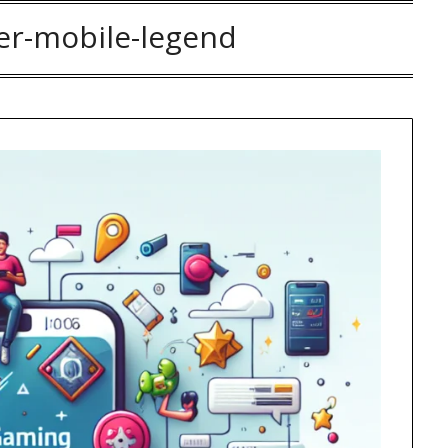
er-mobile-legend