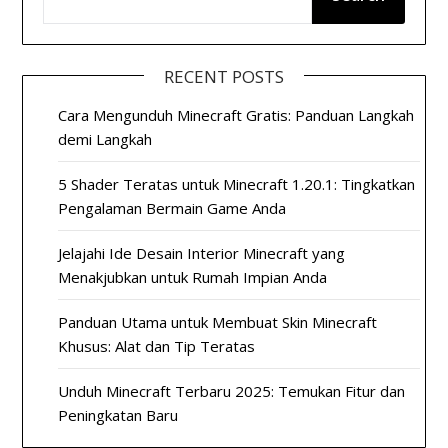
RECENT POSTS
Cara Mengunduh Minecraft Gratis: Panduan Langkah
demi Langkah
5 Shader Teratas untuk Minecraft 1.20.1: Tingkatkan
Pengalaman Bermain Game Anda
Jelajahi Ide Desain Interior Minecraft yang
Menakjubkan untuk Rumah Impian Anda
Panduan Utama untuk Membuat Skin Minecraft
Khusus: Alat dan Tip Teratas
Unduh Minecraft Terbaru 2025: Temukan Fitur dan
Peningkatan Baru