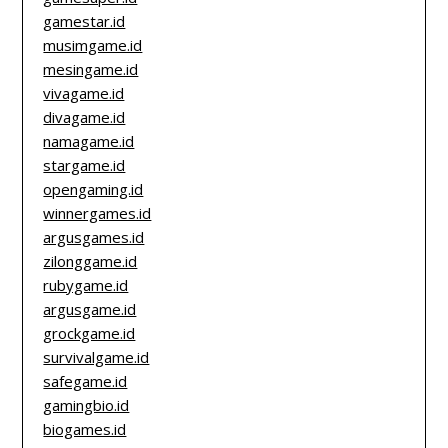
gamestar.id
musimgame.id
mesingame.id
vivagame.id
divagame.id
namagame.id
stargame.id
opengaming.id
winnergames.id
argusgames.id
zilonggame.id
rubygame.id
argusgame.id
grockgame.id
survivalgame.id
safegame.id
gamingbio.id
biogames.id