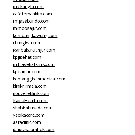
miekungfu.com
cafetemankita.com
rmjasabundo.com
mimoosajkt.com
kembangkawung.com
chungiwa.com
ikanbakarcianjur.com
kpjisehat.com
mitrasehatklinik.com
kpbanjar.com
kemanggisanmedical.com
kliniknirmala.com
nouvelleklinik.com
KainaHealth.com
shabirahusada.com
yadikacare.com
astaclinic.com
ibnusinalombok.com