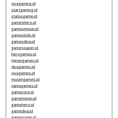
vivagaming.id
startgaming.id
statusgame.id
gameshero.id
gamesmesin.id
gamesindo.id
gamesdiva.id
gamessuper.id
herogames.id
mesingames.id
divagames.id
vivagames.id
musimgames.id
namagames.id
gamecore.id
gamemesin.id
gamehero.id
gamediva.id
gamesuper.id