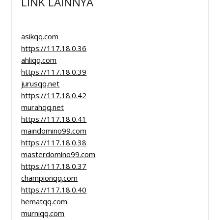
LINK LAINNYA
asikqq.com
https://117.18.0.36
ahliqq.com
https://117.18.0.39
jurusqq.net
https://117.18.0.42
murahqq.net
https://117.18.0.41
maindomino99.com
https://117.18.0.38
masterdomino99.com
https://117.18.0.37
championqq.com
https://117.18.0.40
hematqq.com
murniqq.com