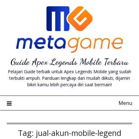
Skip
to
content
Guide Apex Legends Mobile Terbaru
Pelajari Guide terbaik untuk Apex Legends Mobile yang sudah
terbukti ampuh. Panduan lengkap dan mudah diikuti, dijamin
bikin kamu lebih percaya diri saat bermain!
Menu
Tag:
jual-akun-mobile-legend