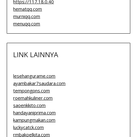
https://117.18.0.40
hematqq.com
murniqq.com
menuqq.com
LINK LAINNYA
lesehangurame.com
ayambakar7saudara.com
tempongpns.com
roemahkuliner.com
saoenkkito.com
handayaniprima.com
kampungmakan.com
luckycatck.com
rmbakoelkita.com