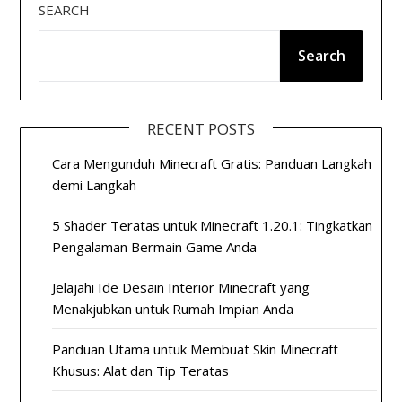
SEARCH
Search
RECENT POSTS
Cara Mengunduh Minecraft Gratis: Panduan Langkah
demi Langkah
5 Shader Teratas untuk Minecraft 1.20.1: Tingkatkan
Pengalaman Bermain Game Anda
Jelajahi Ide Desain Interior Minecraft yang
Menakjubkan untuk Rumah Impian Anda
Panduan Utama untuk Membuat Skin Minecraft
Khusus: Alat dan Tip Teratas