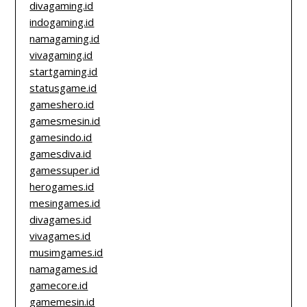
divagaming.id
indogaming.id
namagaming.id
vivagaming.id
startgaming.id
statusgame.id
gameshero.id
gamesmesin.id
gamesindo.id
gamesdiva.id
gamessuper.id
herogames.id
mesingames.id
divagames.id
vivagames.id
musimgames.id
namagames.id
gamecore.id
gamemesin.id