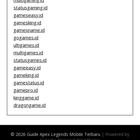
multigaming.id
statusgaming.id
gameseasy.id
gamesking.id
gamesname.id
gogames.id
ultigames.id
multigames.id
statusgames.id
gameeasy.id
gameking.id
gamestatus.id
gamepro.id
kinggame.id
dragongame.id
© 2026 Guide Apex Legends Mobile Terbaru
| Powered by