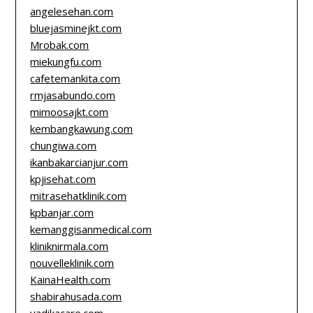
angelesehan.com
bluejasminejkt.com
Mrobak.com
miekungfu.com
cafetemankita.com
rmjasabundo.com
mimoosajkt.com
kembangkawung.com
chungiwa.com
ikanbakarcianjur.com
kpjisehat.com
mitrasehatklinik.com
kpbanjar.com
kemanggisanmedical.com
kliniknirmala.com
nouvelleklinik.com
KainaHealth.com
shabirahusada.com