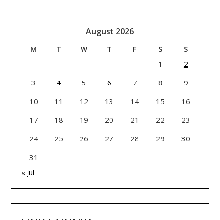
August 2026
M
T
W
T
F
S
S
1
2
3
4
5
6
7
8
9
10
11
12
13
14
15
16
17
18
19
20
21
22
23
24
25
26
27
28
29
30
31
« Jul