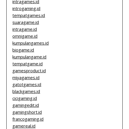
intragames.id
introgaming.id
tempatgames.id
suaragame.id
intragame.id
omnigame.id
kumpulangames.id
biogame.id
kumpulangame.id
tempatgame.id
gamesproduct.id
miyagames.id
gatotgames.id
blackgames.id
cicigaming.id
gamingedit.id
gamingshort.id
francogaming.id
gamereal.id