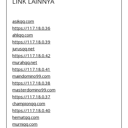
LINK LAINNYA
asikqq.com
https://117.18.0.36
ahliqq.com
https://117.18.0.39
jurusqq.net
https://117.18.0.42
murahqq.net
https://117.18.0.41
maindomino99.com
https://117.18.0.38
masterdomino99.com
https://117.18.0.37
championqq.com
https://117.18.0.40
hematqq.com
murniqq.com