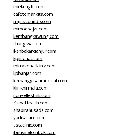
miekungfu.com
cafetemankita.com
rmjasabundo.com
mimoosajkt.com
kembangkawung.com
chungiwa.com
ikanbakarcianjur.com
kpjisehat.com
mitrasehatklinik.com
kpbanjar.com
kemanggisanmedical.com
kliniknirmala.com
nouvelleklinik.com
KainaHealth.com
shabirahusada.com
yadikacare.com
astaclinic.com
ibnusinalombok.com