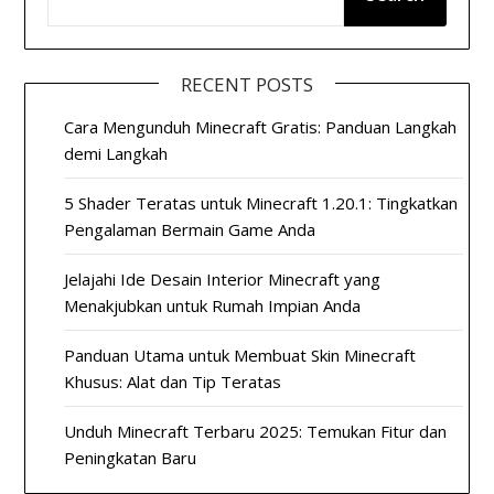
RECENT POSTS
Cara Mengunduh Minecraft Gratis: Panduan Langkah
demi Langkah
5 Shader Teratas untuk Minecraft 1.20.1: Tingkatkan
Pengalaman Bermain Game Anda
Jelajahi Ide Desain Interior Minecraft yang
Menakjubkan untuk Rumah Impian Anda
Panduan Utama untuk Membuat Skin Minecraft
Khusus: Alat dan Tip Teratas
Unduh Minecraft Terbaru 2025: Temukan Fitur dan
Peningkatan Baru