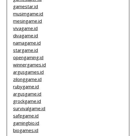
gamestar.id
musimgame.id
mesingame.id
vivagame.id
divagame.id
namagame.id
stargame.id
opengaming.id
winnergames.id
argusgames.id
zilonggame.id
rubygame.id
argusgame.id
grockgame.id
survivalgame.id
safegame.id
gamingbio.id
biogames.id