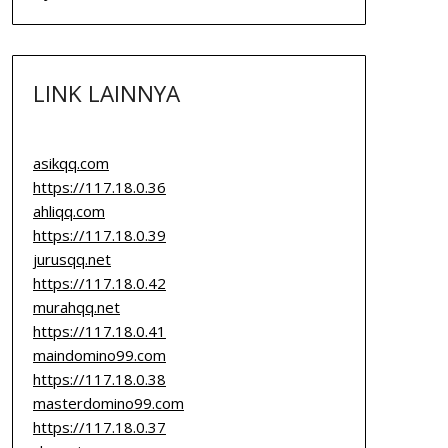
LINK LAINNYA
asikqq.com
https://117.18.0.36
ahliqq.com
https://117.18.0.39
jurusqq.net
https://117.18.0.42
murahqq.net
https://117.18.0.41
maindomino99.com
https://117.18.0.38
masterdomino99.com
https://117.18.0.37