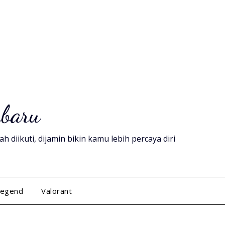
rbaru
diikuti, dijamin bikin kamu lebih percaya diri
Legend
Valorant