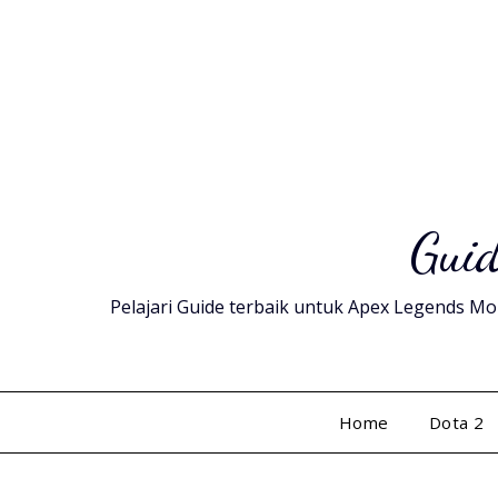
Skip
to
content
Guid
Pelajari Guide terbaik untuk Apex Legends Mob
Home
Dota 2