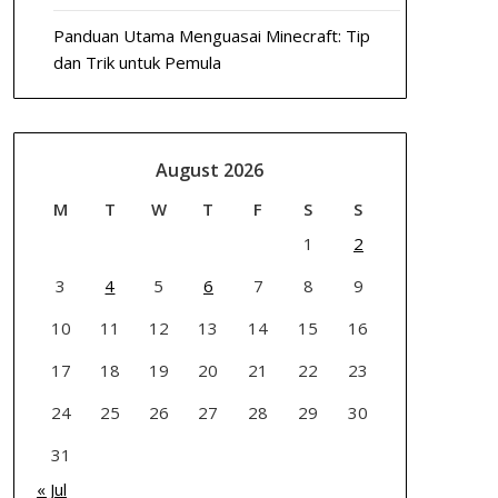
Panduan Utama Menguasai Minecraft: Tip
dan Trik untuk Pemula
August 2026
M
T
W
T
F
S
S
1
2
3
4
5
6
7
8
9
10
11
12
13
14
15
16
17
18
19
20
21
22
23
24
25
26
27
28
29
30
31
« Jul