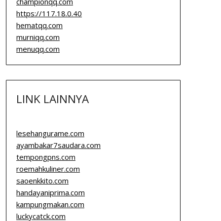
championqq.com
https://117.18.0.40
hematqq.com
murniqq.com
menuqq.com
LINK LAINNYA
lesehangurame.com
ayambakar7saudara.com
tempongpns.com
roemahkuliner.com
saoenkkito.com
handayaniprima.com
kampungmakan.com
luckycatck.com