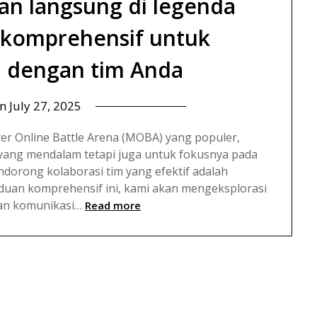
an langsung di legenda
 komprehensif untuk
 dengan tim Anda
on
July 27, 2025
er Online Battle Arena (MOBA) yang populer,
yang mendalam tetapi juga untuk fokusnya pada
ndorong kolaborasi tim yang efektif adalah
duan komprehensif ini, kami akan mengeksplorasi
kan komunikasi…
Read more