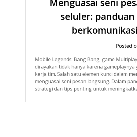
Menguasai seni pes
seluler: panduan
berkomunikasi
Posted 
Mobile Legends: Bang Bang, game Multiplay
dirayakan tidak hanya karena gameplaynya 
kerja tim. Salah satu elemen kunci dalam me
menguasai seni pesan langsung. Dalam pan
strategi dan tips penting untuk meningkat